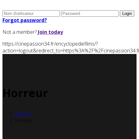
Forgot password?
Not a member?
Join today
https://cinepassion34.fr/encyclopediefilms/?
action=logout&redirect_to=https%3A%2F%2Fcinepassion3
Horreur
Accueil
Horreur