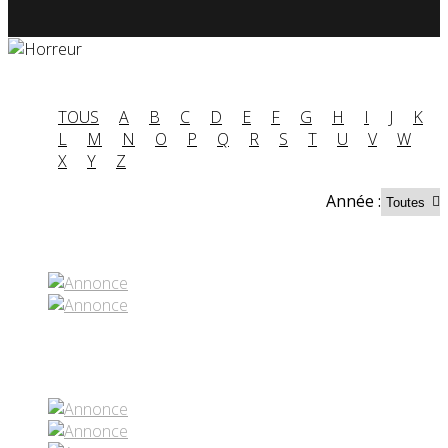
TOUS
A
B
C
D
E
F
G
H
I
J
K
L
M
N
O
P
Q
R
S
T
U
V
W
X
Y
Z
Année :
Partenaires contenus
Réseaux sociaux