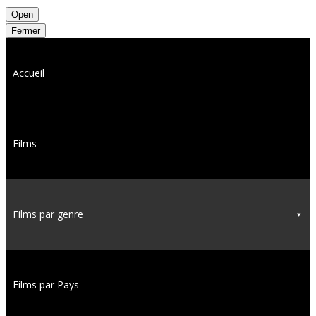
Open
Fermer
Accueil
Films
Films par genre
Films par Pays