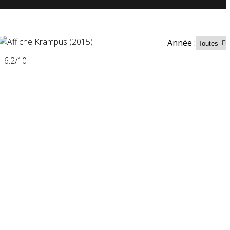
Année :
6.2
/10