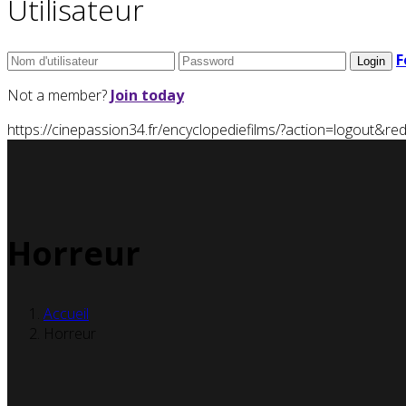
Utilisateur
F
Not a member?
Join today
https://cinepassion34.fr/encyclopediefilms/?action=logou
Horreur
Accueil
Horreur