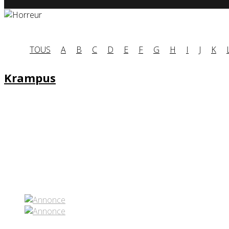
TOUS
A
B
C
D
E
F
G
H
I
J
K
Krampus
Partenaires contenus