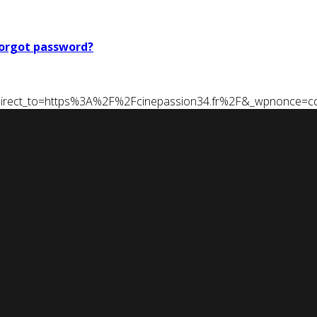
orgot password?
t&redirect_to=https%3A%2F%2Fcinepassion34.fr%2F&_wpnonce=