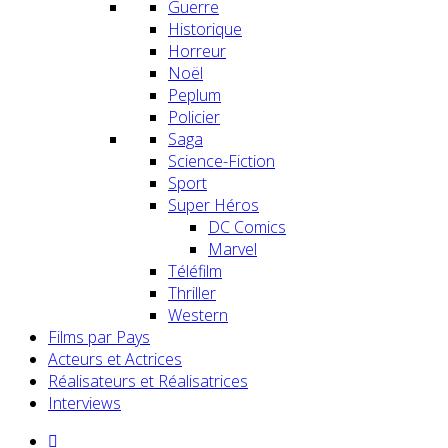
Guerre
Historique
Horreur
Noël
Peplum
Policier
Saga
Science-Fiction
Sport
Super Héros
DC Comics
Marvel
Téléfilm
Thriller
Western
Films par Pays
Acteurs et Actrices
Réalisateurs et Réalisatrices
Interviews