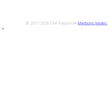
© 2017-2026 Ciné Passion34
Mentions légales
x
Défiler
vers
le
haut