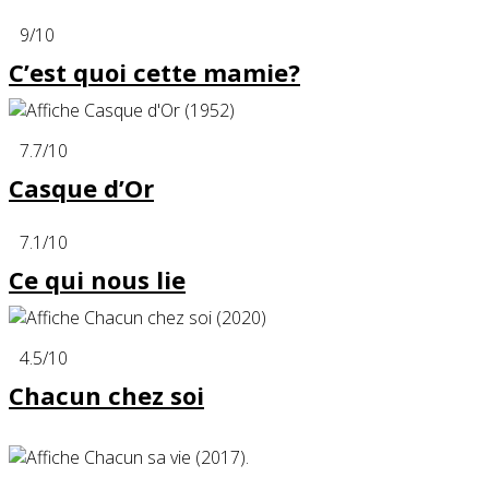
9
/10
C’est quoi cette mamie?
7.7
/10
Casque d’Or
7.1
/10
Ce qui nous lie
4.5
/10
Chacun chez soi