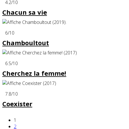
4.2
/10
Chacun sa vie
6
/10
Chamboultout
6.5
/10
Cherchez la femme!
7.8
/10
Coexister
1
2