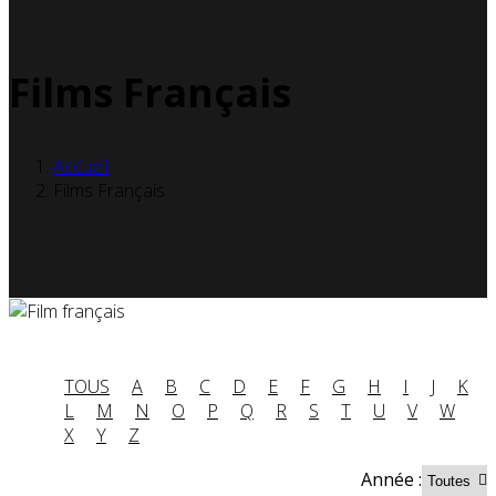
Films Français
Accueil
Films Français
TOUS
A
B
C
D
E
F
G
H
I
J
K
L
M
N
O
P
Q
R
S
T
U
V
W
X
Y
Z
Année :