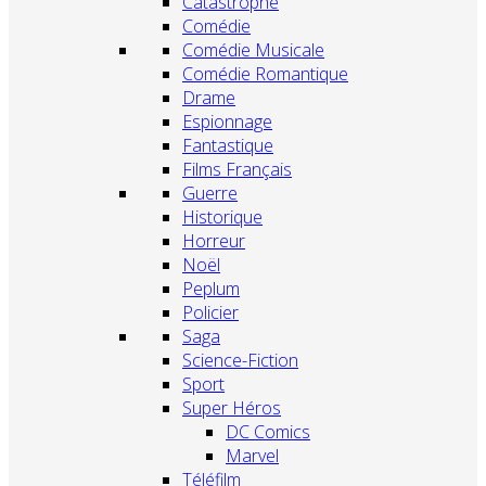
Catastrophe
Comédie
Comédie Musicale
Comédie Romantique
Drame
Espionnage
Fantastique
Films Français
Guerre
Historique
Horreur
Noël
Peplum
Policier
Saga
Science-Fiction
Sport
Super Héros
DC Comics
Marvel
Téléfilm