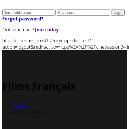
Forgot password?
Not a member?
Join today
https://cinepassion34.fr/encyclopediefilms/?
action=logout&redirect_to=https%3A%2F%2Fcinepassion34
Films Français
Accueil
Films Français