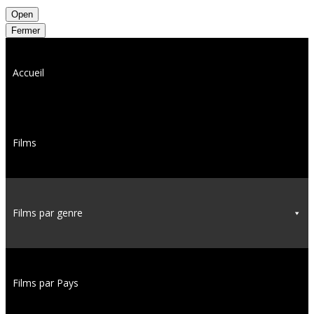
Open
Fermer
Accueil
Films
Films par genre
Films par Pays