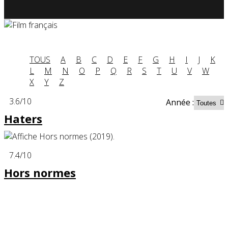
TOUS
A
B
C
D
E
F
G
H
I
J
K
L
M
N
O
P
Q
R
S
T
U
V
W
X
Y
Z
3.6
/10
Année :
Haters
7.4
/10
Hors normes