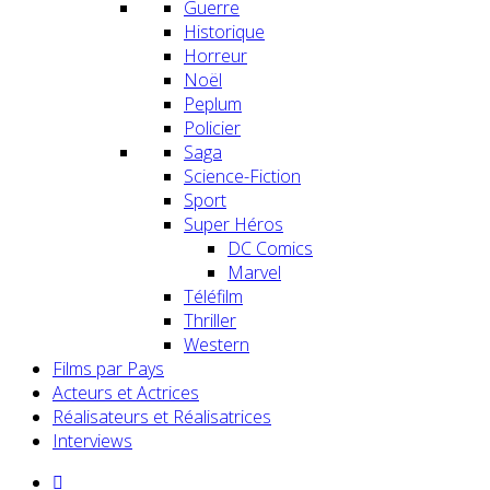
Guerre
Historique
Horreur
Noël
Peplum
Policier
Saga
Science-Fiction
Sport
Super Héros
DC Comics
Marvel
Téléfilm
Thriller
Western
Films par Pays
Acteurs et Actrices
Réalisateurs et Réalisatrices
Interviews