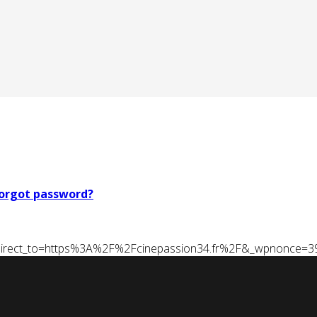
orgot password?
t&redirect_to=https%3A%2F%2Fcinepassion34.fr%2F&_wpnonce=