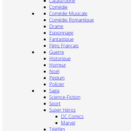
Catastrophe
Comédie
Comédie Musicale
Comédie Romantique
Drame
Espionnage
Fantastique
Films Français
Guerre
Historique
Horreur
Noël
Peplum
Policier
Saga
Science-Fiction
Sport
Super Héros
DC Comics
Marvel
Téléfilm