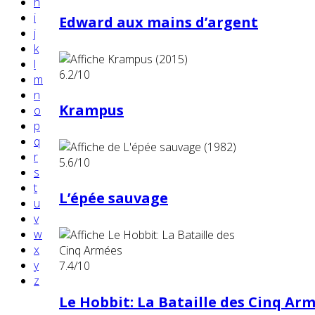
h
i
Edward aux mains d’argent
j
k
l
6.2
/10
m
n
Krampus
o
p
q
r
5.6
/10
s
t
L’épée sauvage
u
v
w
x
y
7.4
/10
z
Le Hobbit: La Bataille des Cinq Ar