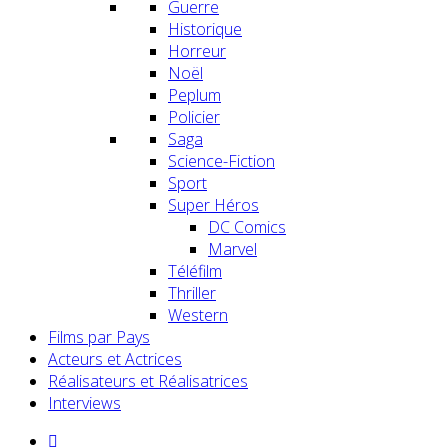
Guerre
Historique
Horreur
Noël
Peplum
Policier
Saga
Science-Fiction
Sport
Super Héros
DC Comics
Marvel
Téléfilm
Thriller
Western
Films par Pays
Acteurs et Actrices
Réalisateurs et Réalisatrices
Interviews