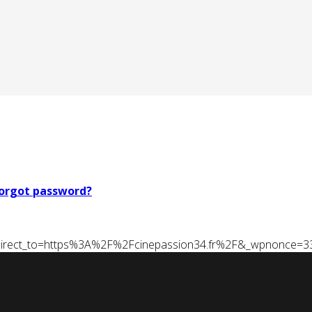
orgot password?
t&redirect_to=https%3A%2F%2Fcinepassion34.fr%2F&_wpnonce=