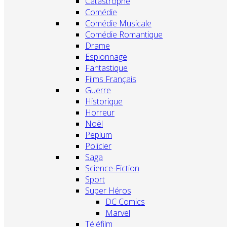
Catastrophe
Comédie
Comédie Musicale
Comédie Romantique
Drame
Espionnage
Fantastique
Films Français
Guerre
Historique
Horreur
Noël
Peplum
Policier
Saga
Science-Fiction
Sport
Super Héros
DC Comics
Marvel
Téléfilm