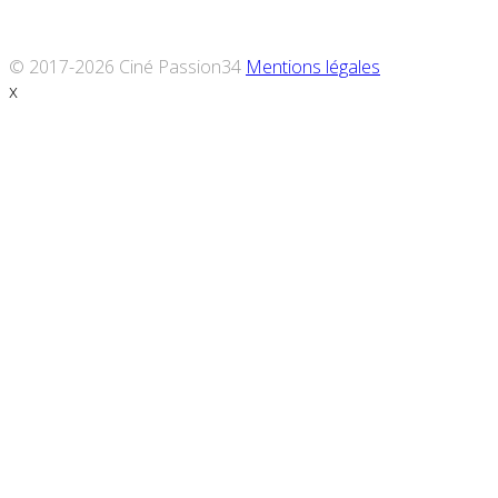
© 2017-2026 Ciné Passion34
Mentions légales
x
Défiler
vers
le
haut