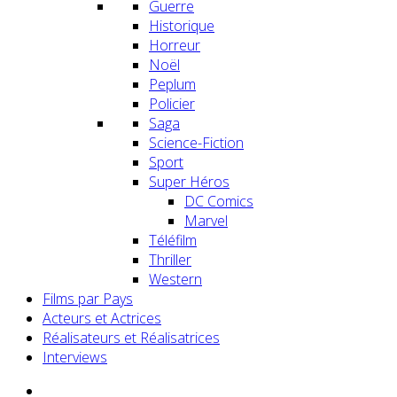
Guerre
Historique
Horreur
Noël
Peplum
Policier
Saga
Science-Fiction
Sport
Super Héros
DC Comics
Marvel
Téléfilm
Thriller
Western
Films par Pays
Acteurs et Actrices
Réalisateurs et Réalisatrices
Interviews