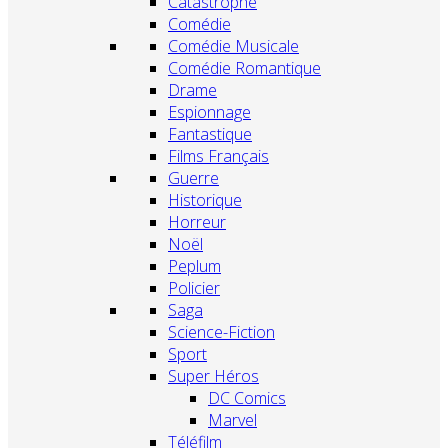
Catastrophe
Comédie
Comédie Musicale
Comédie Romantique
Drame
Espionnage
Fantastique
Films Français
Guerre
Historique
Horreur
Noël
Peplum
Policier
Saga
Science-Fiction
Sport
Super Héros
DC Comics
Marvel
Téléfilm