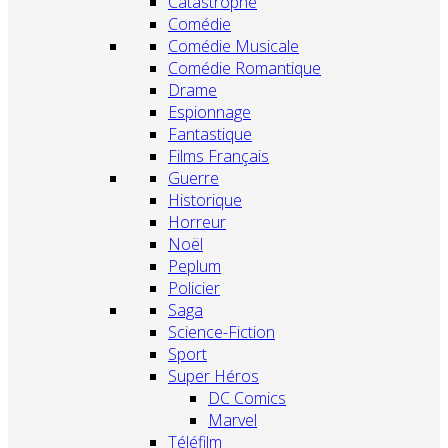
Catastrophe
Comédie
Comédie Musicale
Comédie Romantique
Drame
Espionnage
Fantastique
Films Français
Guerre
Historique
Horreur
Noël
Peplum
Policier
Saga
Science-Fiction
Sport
Super Héros
DC Comics
Marvel
Téléfilm