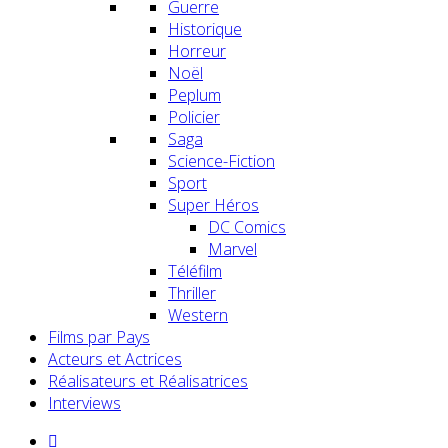
Guerre
Historique
Horreur
Noël
Peplum
Policier
Saga
Science-Fiction
Sport
Super Héros
DC Comics
Marvel
Téléfilm
Thriller
Western
Films par Pays
Acteurs et Actrices
Réalisateurs et Réalisatrices
Interviews