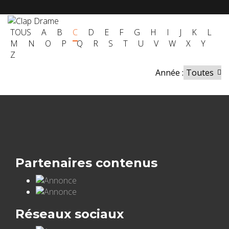
TOUS
A
B
C
D
E
F
G
H
I
J
K
L
M
N
O
P
Q
R
S
T
U
V
W
X
Y
Z
Année :
Partenaires contenus
Réseaux sociaux