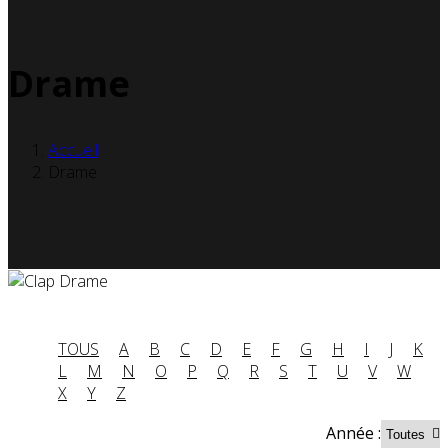
Drame
Accueil
Drame
TOUS
A
B
C
D
E
F
G
H
I
J
K
L
M
N
O
P
Q
R
S
T
U
V
W
X
Y
Z
Année :