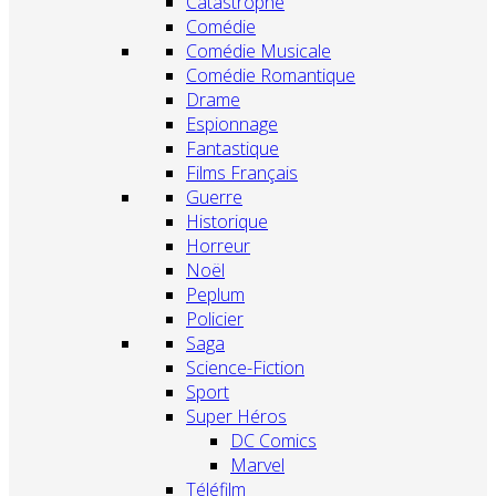
Catastrophe
Comédie
Comédie Musicale
Comédie Romantique
Drame
Espionnage
Fantastique
Films Français
Guerre
Historique
Horreur
Noël
Peplum
Policier
Saga
Science-Fiction
Sport
Super Héros
DC Comics
Marvel
Téléfilm