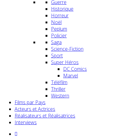
Guerre
Historique
Horreur
Noël
Peplum
Policier
Saga
Science-Fiction
Sport
Super Héros
DC Comics
Marvel
Téléfilm
Thriller
Western
Films par Pays
Acteurs et Actrices
Réalisateurs et Réalisatrices
Interviews