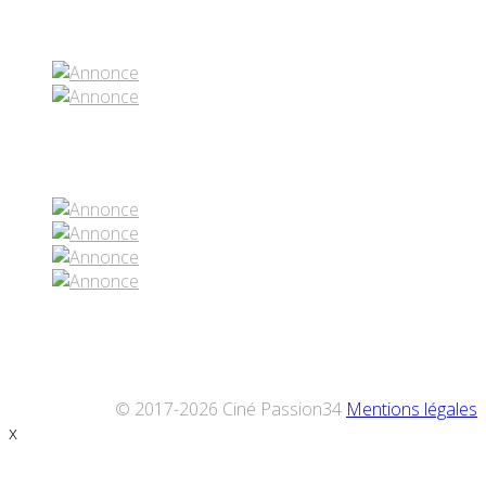
Partenaires contenus
Réseaux sociaux
© 2017-2026 Ciné Passion34
Mentions légales
x
Défiler
vers