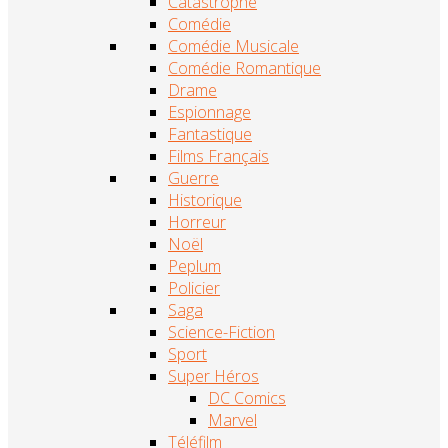
Catastrophe
Comédie
Comédie Musicale
Comédie Romantique
Drame
Espionnage
Fantastique
Films Français
Guerre
Historique
Horreur
Noël
Peplum
Policier
Saga
Science-Fiction
Sport
Super Héros
DC Comics
Marvel
Téléfilm