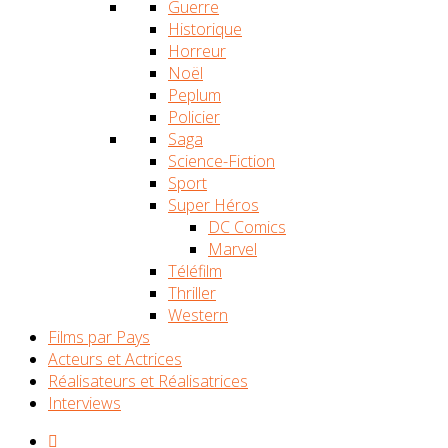
Guerre
Historique
Horreur
Noël
Peplum
Policier
Saga
Science-Fiction
Sport
Super Héros
DC Comics
Marvel
Téléfilm
Thriller
Western
Films par Pays
Acteurs et Actrices
Réalisateurs et Réalisatrices
Interviews