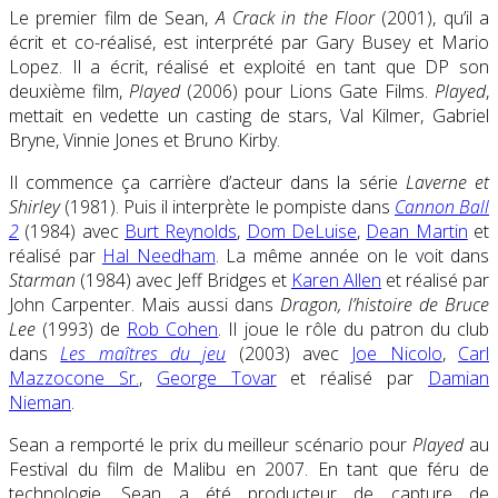
Le premier film de Sean,
A Crack in the Floor
(2001), qu’il a
écrit et co-réalisé, est interprété par Gary Busey et Mario
Lopez. Il a écrit, réalisé et exploité en tant que DP son
deuxième film,
Played
(2006) pour Lions Gate Films.
Played
,
mettait en vedette un casting de stars, Val Kilmer, Gabriel
Bryne, Vinnie Jones et Bruno Kirby.
Il commence ça carrière d’acteur dans la série
Laverne et
Shirley
(1981). Puis il interprète le pompiste dans
Cannon Ball
2
(1984) avec
Burt Reynolds
,
Dom DeLuise
,
Dean Martin
et
réalisé par
Hal Needham
. La même année on le voit dans
Starman
(1984) avec Jeff Bridges et
Karen Allen
et réalisé par
John Carpenter. Mais aussi dans
Dragon, l’histoire de Bruce
Lee
(1993) de
Rob Cohen
. Il joue le rôle du patron du club
dans
Les maîtres du jeu
(2003) avec
Joe Nicolo
,
Carl
Mazzocone Sr.
,
George Tovar
et réalisé par
Damian
Nieman
.
Sean a remporté le prix du meilleur scénario pour
Played
au
Festival du film de Malibu en 2007. En tant que féru de
technologie, Sean a été producteur de capture de