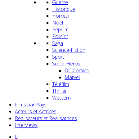
Guerre
Historique
Horreur
Noël
Peplum
Policier
Saga
Science-Fiction
Sport
Super Héros
DC Comics
Marvel
Téléfilm
Thriller
Western
Films par Pays
Acteurs et Actrices
Réalisateurs et Réalisatrices
Interviews