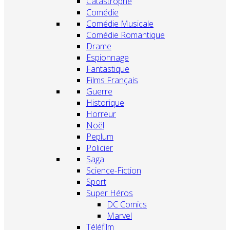
Catastrophe
Comédie
Comédie Musicale
Comédie Romantique
Drame
Espionnage
Fantastique
Films Français
Guerre
Historique
Horreur
Noël
Peplum
Policier
Saga
Science-Fiction
Sport
Super Héros
DC Comics
Marvel
Téléfilm