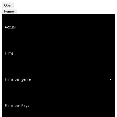
Open
Fermer
Accueil
Films
Films par genre
Films par Pays