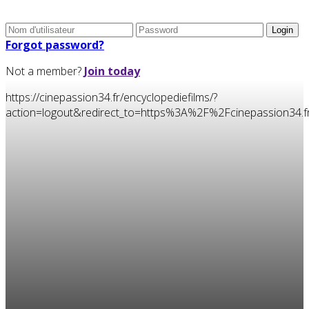
Forgot password?
Not a member?
Join today
https://cinepassion34.fr/encyclopediefilms/?
action=logout&redirect_to=https%3A%2F%2Fcinepassion3