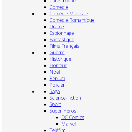
Catastrophe
Comédie
Comédie Musicale
Comédie Romantique
Drame
Espionnage
Fantastique
Films Français
Guerre
Historique
Horreur
Noël
Peplum
Policier
Saga
Science-Fiction
Sport
Super Héros
DC Comics
Marvel
Téléfilm