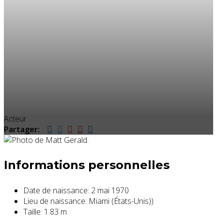
Acteur
Partager:
Informations personnelles
Date de naissance:
2 mai 1970
Lieu de naissance:
Miami (États-Unis))
Taille:
1.83 m