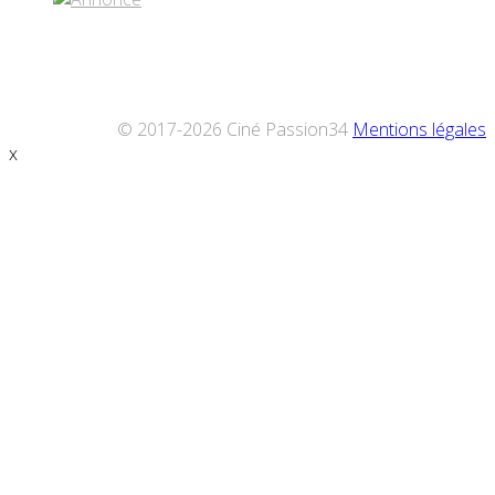
© 2017-2026 Ciné Passion34
Mentions légales
x
Défiler
vers
le
haut