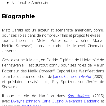
Nationalité:
Américain
Biographie
Matt Gerald est un acteur et scénariste américain, connu
pour ses rôles dans de nombreux films et projets télévisés. Il
joue actuellement Melvin Potter dans la série Marvel
Netflix
Daredevil
, dans le cadre de Marvel Cinematic
Universe.
Gerald est né à Miami, en Floride. Diplômé de l’ Université de
Pennsylvanie, il est surtout connu pour ses rôles de Melvin
Potter sur des Neflix
Daredevil
,
Caporal Lyle Wainfleet dans
le thriller de science-fiction de
James Cameron
Avatar
(2009),
et prédateur insaisissable, Ray Speltzer, sur
Dexter
de
Showtime.
Il joue le rôle de Harrison dans
San Andreas
(2015)
avec
Dwayne Johnson
,
Carla Gugino
,
Alexandra Daddario
et