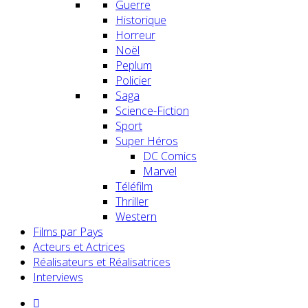
Guerre
Historique
Horreur
Noël
Peplum
Policier
Saga
Science-Fiction
Sport
Super Héros
DC Comics
Marvel
Téléfilm
Thriller
Western
Films par Pays
Acteurs et Actrices
Réalisateurs et Réalisatrices
Interviews