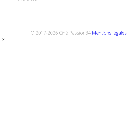
© 2017-2026 Ciné Passion34
Mentions légales
x
Défiler
vers
le
haut