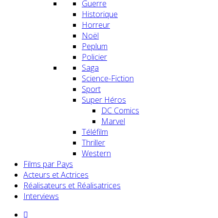
Guerre
Historique
Horreur
Noël
Peplum
Policier
Saga
Science-Fiction
Sport
Super Héros
DC Comics
Marvel
Téléfilm
Thriller
Western
Films par Pays
Acteurs et Actrices
Réalisateurs et Réalisatrices
Interviews