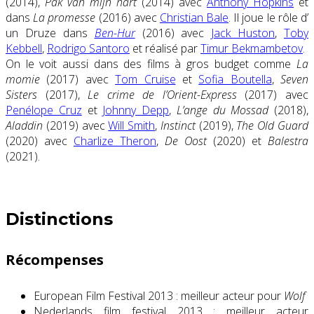
(2014),
Pak van mijn hart
(2014) avec
Anthony Hopkins
et
dans
La promesse
(2016) avec
Christian Bale
. Il joue le rôle d’
un Druze dans
Ben-Hur
(2016) avec
Jack Huston
,
Toby
Kebbell
,
Rodrigo Santoro
et réalisé par
Timur Bekmambetov
.
On le voit aussi dans des films à gros budget comme
La
momie
(2017) avec
Tom Cruise
et
Sofia Boutella
,
Seven
Sisters
(2017),
Le crime de l’Orient-Express
(2017) avec
Penélope Cruz
et
Johnny Depp
,
L’ange du Mossad
(2018),
Aladdin
(2019) avec
Will Smith
,
Instinct
(2019),
The Old Guard
(2020) avec
Charlize Theron
,
De Oost
(2020) et
Balestra
(2021).
Distinctions
Récompenses
European Film Festival 2013 : meilleur acteur pour
Wolf
Nederlands film festival 2013 : meilleur acteur