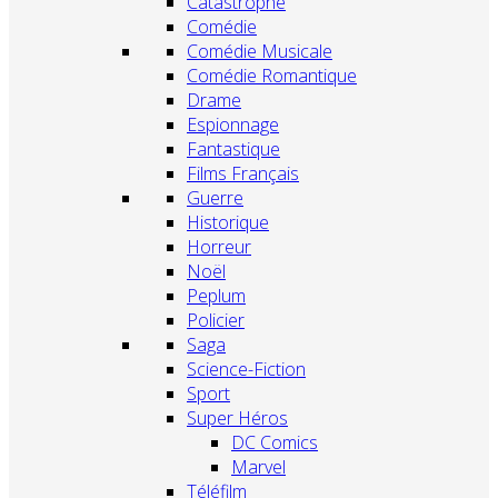
Catastrophe
Comédie
Comédie Musicale
Comédie Romantique
Drame
Espionnage
Fantastique
Films Français
Guerre
Historique
Horreur
Noël
Peplum
Policier
Saga
Science-Fiction
Sport
Super Héros
DC Comics
Marvel
Téléfilm