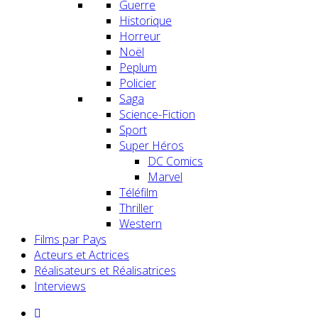
Guerre
Historique
Horreur
Noël
Peplum
Policier
Saga
Science-Fiction
Sport
Super Héros
DC Comics
Marvel
Téléfilm
Thriller
Western
Films par Pays
Acteurs et Actrices
Réalisateurs et Réalisatrices
Interviews