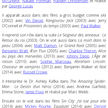
McGregor
,
Natalie Portman
,
Hayden Christensen
et réalisé
par
George Lucas
.
Il apparaît aussi dans des films a gros budget comme
xXx
(2002) avec
Vin Diesel
,
Kangourou Jack
(2003) avec Jerry
O’Connell et
Prisonniers du temps
(2003) avec
Paul Walker
.
Il reprend son rôle dans la suite
Le Seigneur des anneaux : Le
Retour du roi
(2003). On le voit aussi dans
La mort dans la
peau
(2004) avec
Matt Damon
,
Le Grand Raid
(2005) avec
Benjamin Bratt
,
Æon Flux
(2005) avec
Charlize Theron
,
Alice
au pays des merveilles
(2010) avec
Johnny Depp
,
L’Âge de
raison
(2010) avec
Sophie Marceau
,
Abraham Lincoln:
Chasseur de vampires
(2012) avec Benjamin Walker et
Noé
(2014) avec
Russell Crowe
.
Il interprète le Dr. Ashley Kafka dans
The Amazing Spider-
Man : Le Destin d’un héros
(2014) avec Andrew Garfield,
Emma Stone,
Jamie Foxx
et réalisé par Marc Webb.
Ensuite on le voit dans les films
Sin City: j’ai tué pour elle
(2014) avec
Mickey Rourke
,
Equalizer
(2014) avec
Denzel