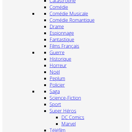
Catastrophe
Comédie
Comédie Musicale
Comédie Romantique
Drame
Espionnage
Fantastique
Films Français
Guerre
Historique
Horreur
Noël
Peplum
Policier
Saga
Science-Fiction
Sport
Super Héros
DC Comics
Marvel
Téléfilm