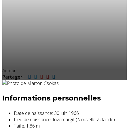
Acteur
Partager:
Informations personnelles
Date de naissance:
30 juin 1966
Lieu de naissance:
Invercargill (Nouvelle-Zélande)
Taille:
1,86 m