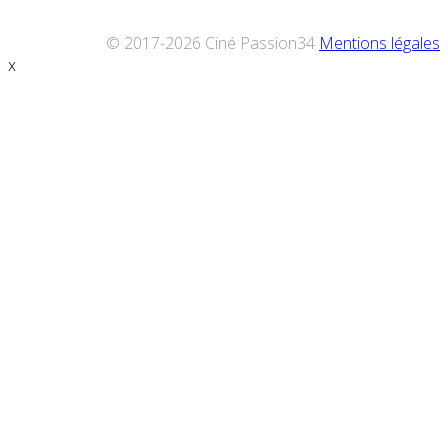
© 2017-2026 Ciné Passion34
Mentions légales
x
Défiler
vers
le
haut