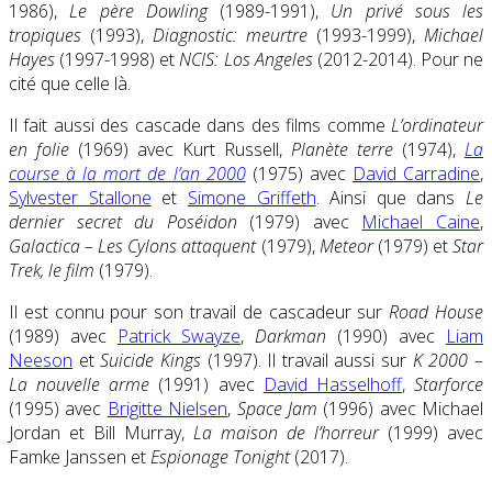
1986),
Le père Dowling
(1989-1991),
Un privé sous les
tropiques
(1993),
Diagnostic: meurtre
(1993-1999),
Michael
Hayes
(1997-1998) et
NCIS: Los Angeles
(2012-2014). Pour ne
cité que celle là.
Il fait aussi des cascade dans des films comme
L’ordinateur
en folie
(1969) avec Kurt Russell,
Planète terre
(1974),
La
course à la mort de l’an 2000
(1975) avec
David Carradine
,
Sylvester Stallone
et
Simone Griffeth
. Ainsi que dans
Le
dernier secret du Poséidon
(1979) avec
Michael Caine
,
Galactica – Les Cylons attaquent
(1979),
Meteor
(1979) et
Star
Trek, le film
(1979).
Il est connu pour son travail de cascadeur sur
Road House
(1989) avec
Patrick Swayze
,
Darkman
(1990) avec
Liam
Neeson
et
Suicide Kings
(1997). Il travail aussi sur
K 2000 –
La nouvelle arme
(1991) avec
David Hasselhoff
,
Starforce
(1995) avec
Brigitte Nielsen
,
Space Jam
(1996) avec Michael
Jordan et Bill Murray,
La maison de l’horreur
(1999) avec
Famke Janssen et
Espionage Tonight
(2017).