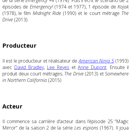
de la série
Emergency +4
(1974). Puis il écrit le scénario de 2
épisodes de
Emergency!
(1974 et 1977), 1 épisode de
Kojak
(1978), le film
Midnight Ride
(1990) et le court métrage
The
Drive
(2013).
Producteur
Il est le producteur et réalisateur de
American Ninja 5
(1993)
avec
David Bradley
,
Lee Reyes
et
Anne Dupont
. Ensuite il
produit deux court métrages;
The Drive
(2013) et
Somewhere
in Northern California
(2015)
Acteur
Il commence sa carrière d’acteur dans l’épisode 25 “Magic
Mirror” de la saison 2 de la série
Les espions
(1967). Il joua