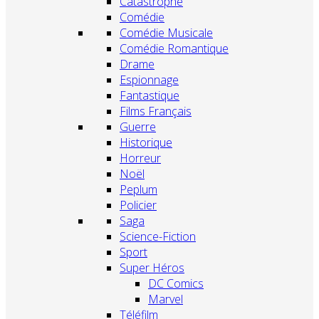
Catastrophe
Comédie
Comédie Musicale
Comédie Romantique
Drame
Espionnage
Fantastique
Films Français
Guerre
Historique
Horreur
Noël
Peplum
Policier
Saga
Science-Fiction
Sport
Super Héros
DC Comics
Marvel
Téléfilm