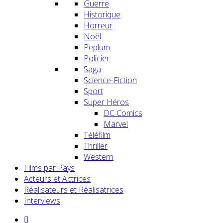
Guerre
Historique
Horreur
Noël
Peplum
Policier
Saga
Science-Fiction
Sport
Super Héros
DC Comics
Marvel
Téléfilm
Thriller
Western
Films par Pays
Acteurs et Actrices
Réalisateurs et Réalisatrices
Interviews