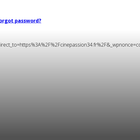
orgot password?
t&redirect_to=https%3A%2F%2Fcinepassion34.fr%2F&_wpnonce=