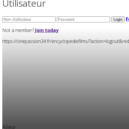
Utilisateur
F
Not a member?
Join today
https://cinepassion34.fr/encyclopediefilms/?action=logou
Acteur