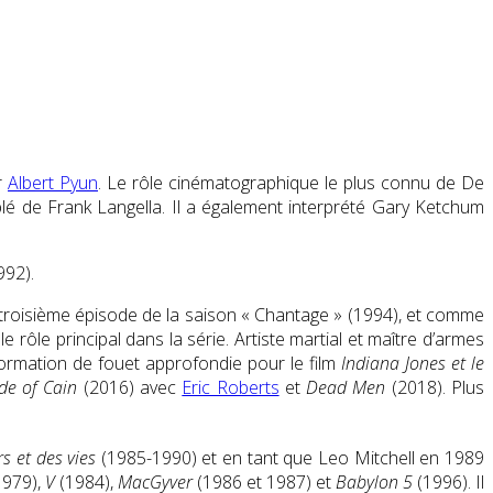
r
Albert Pyun
. Le rôle cinématographique le plus connu de De
blé de Frank Langella. Il a également interprété Gary Ketchum
992).
roisième épisode de la saison « Chantage » (1994), et comme
ôle principal dans la série. Artiste martial et maître d’armes
rmation de fouet approfondie pour le film
Indiana Jones et le
de of Cain
(2016) avec
Eric Roberts
et
Dead Men
(2018). Plus
s et des vies
(1985-1990) et en tant que Leo Mitchell en 1989
979),
V
(1984),
MacGyver
(1986 et 1987) et
Babylon 5
(1996). Il