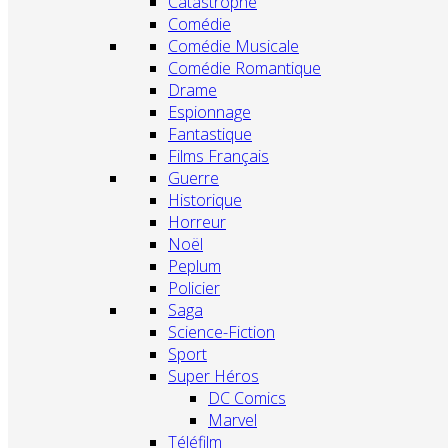
Catastrophe
Comédie
Comédie Musicale
Comédie Romantique
Drame
Espionnage
Fantastique
Films Français
Guerre
Historique
Horreur
Noël
Peplum
Policier
Saga
Science-Fiction
Sport
Super Héros
DC Comics
Marvel
Téléfilm