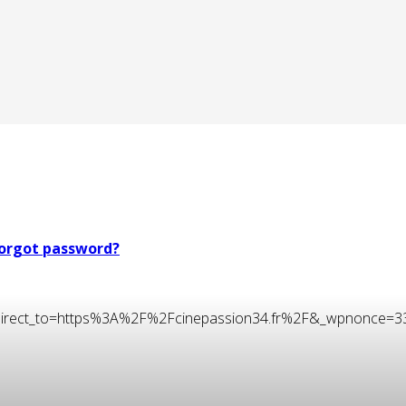
orgot password?
t&redirect_to=https%3A%2F%2Fcinepassion34.fr%2F&_wpnonce=