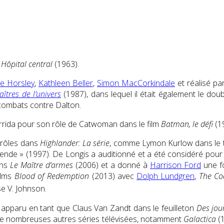
e
Hôpital central
(1963).
e Horsley
,
Kathleen Beller
,
Simon MacCorkindale
et réalisé pa
îtres de l’univers
(1987), dans lequel il était également le dou
 combats contre Dalton.
rrida pour son rôle de Catwoman dans le film
Batman, le défi
(1
 rôles dans
Highlander: La série
, comme Lymon Kurlow dans le t
e » (1997). De Longis a auditionné et a été considéré pour le r
ns
Le Maître d’armes
(2006) et a donné à
Harrison Ford
une fo
films
Blood of Redemption
(2013) avec
Dolph Lundgren
,
The Co
e V. Johnson.
st apparu en tant que Claus Van Zandt dans le feuilleton
Des jour
s de nombreuses autres séries télévisées, notamment
Galactica
(1