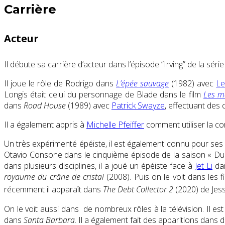
Carrière
Acteur
Il débute sa carrière d’acteur dans l’épisode “Irving” de la séri
Il joue le rôle de Rodrigo dans
L’épée sauvage
(1982) avec
Le
Longis était celui du personnage de Blade dans le film
Les ma
dans
Road House
(1989) avec
Patrick Swayze
, effectuant des
Il a également appris à
Michelle Pfeiffer
comment utiliser la co
Un très expérimenté épéiste, il est également connu pour ses
Otavio Consone dans le cinquième épisode de la saison « Duend
dans plusieurs disciplines, il a joué un épéiste face à
Jet Li
da
royaume du crâne de cristal
(2008). Puis on le voit dans les 
récemment il apparaît dans
The Debt Collector 2
(2020) de Jess
On le voit aussi dans de nombreux rôles à la télévision. Il e
dans
Santa Barbara
. Il a également fait des apparitions dan