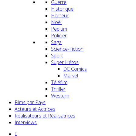
Guerre
Historique
Horreur
Noël
Peplum
Policier
Saga
Science-Fiction
Sport
Super Héros
DC Comics
Marvel
Téléfilm
Thriller
Western
Films par Pays
Acteurs et Actrices
Réalisateurs et Réalisatrices
Interviews