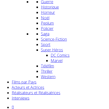
Guerre
Historique
Horreur
Noël
Peplum
Policier
Saga
Science-Fiction
Sport
Super Héros
DC Comics
Marvel
Téléfilm
Thriller
Western
Films par Pays
Acteurs et Actrices
Réalisateurs et Réalisatrices
Interviews