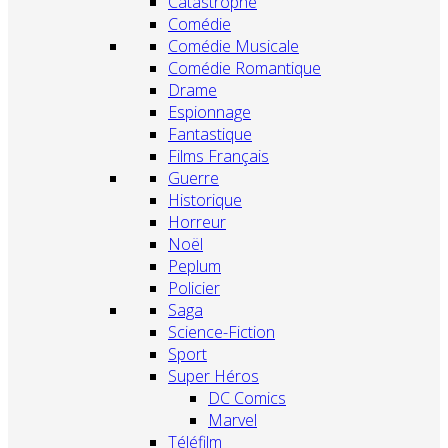
Catastrophe
Comédie
Comédie Musicale
Comédie Romantique
Drame
Espionnage
Fantastique
Films Français
Guerre
Historique
Horreur
Noël
Peplum
Policier
Saga
Science-Fiction
Sport
Super Héros
DC Comics
Marvel
Téléfilm