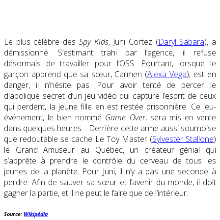
Le plus célèbre des
Spy Kids
, Juni Cortez (
Daryl Sabara
), a
démissionné. S’estimant trahi par l’agence, il refuse
désormais de travailler pour l’OSS. Pourtant, lorsque le
garçon apprend que sa sœur, Carmen (
Alexa Vega
), est en
danger, il n’hésite pas. Pour avoir tenté de percer le
diabolique secret d’un jeu vidéo qui capture l’esprit de ceux
qui perdent, la jeune fille en est restée prisonnière. Ce jeu-
événement, le bien nommé
Game Over
, sera mis en vente
dans quelques heures… Derrière cette arme aussi sournoise
que redoutable se cache Le Toy Master (
Sylvester Stallone
)
le Grand Amuseur au Québec, un créateur génial qui
s’apprête à prendre le contrôle du cerveau de tous les
jeunes de la planète. Pour Juni, il n’y a pas une seconde à
perdre. Afin de sauver sa sœur et l’avenir du monde, il doit
gagner la partie, et il ne peut le faire que de l’intérieur.
Source:
Wikipédia