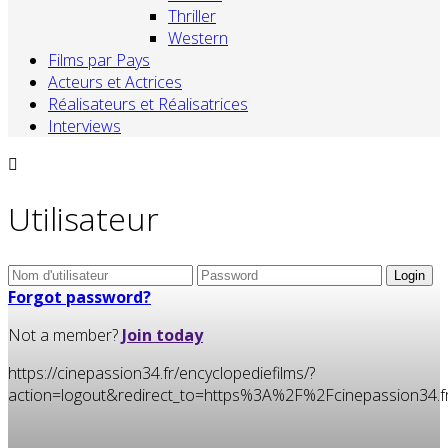
Thriller
Western
Films par Pays
Acteurs et Actrices
Réalisateurs et Réalisatrices
Interviews
Utilisateur
Forgot password?
Not a member?
Join today
https://cinepassion34.fr/encyclopediefilms/?
action=logout&redirect_to=https%3A%2F%2Fcinepassion3