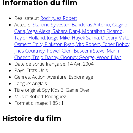
Information du film
Réalisateur:
Rodriguez Robert
Acteurs:
Stallone Sylvester,
Banderas Antonio,
Gugino
Carla,
Vega Alexa,
Sabara Daryl,
Montalban Ricardo,
Taylor Holland,
Judge Mike,
Hayek Salma,
O’Leary Matt,
Osment Emily,
Pinkston Ryan,
Vito Robert,
Edner Bobby,
Jines Courtney,
Powell Glen,
Buscemi Steve,
Marin
Cheech,
Trejo Danny,
Clooney George,
Wood Elijah
Date de sortie française:
14 Avr, 2004
Pays:
Etats-Unis
Genres:
Action, Aventure, Espionnage
Langue:
Anglais
Titre original:
Spy Kids 3: Game Over
Music:
Robert Rodriguez
Format d'image:
1.85 : 1
Histoire du film