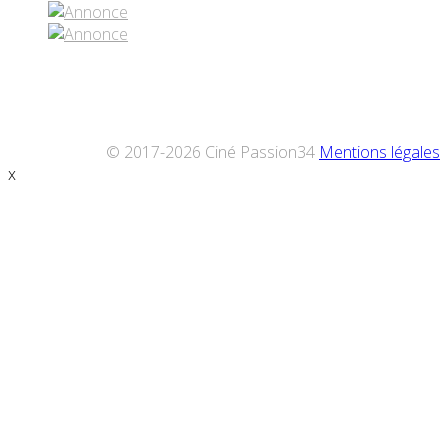
© 2017-2026 Ciné Passion34
Mentions légales
x
Défiler
vers
le
haut