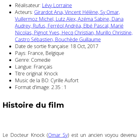
Réalisateur:
Lévy Lorraine
Acteurs:
Girardot Ana,
Vincent Hélène,
Sy Omar,
Vuillermoz Michel,
Lutz Alex,
Azéma Sabine,
Dana
Audrey,
Rufus,
Ferréol Andréa,
Elbé Pascal,
Marié
Nicolas,
Pignot Yves,
Hecq Christian,
Murillo Christine,
Castro Sébastien,
Bouchède Guillaume
Date de sortie française:
18 Oct, 2017
Pays:
France, Belgique
Genre:
Comedie
Langue:
Français
Titre original:
Knock
Music de la BO:
Cyrille Aufort
Format d'image:
2.35 : 1
Histoire du film
Le Docteur Knock (
Omar Sy
) est un ancien voyou devenu