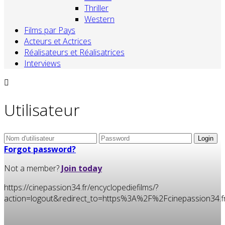
Thriller
Western
Films par Pays
Acteurs et Actrices
Réalisateurs et Réalisatrices
Interviews
Utilisateur
Forgot password?
Not a member?
Join today
https://cinepassion34.fr/encyclopediefilms/?
action=logout&redirect_to=https%3A%2F%2Fcinepassion3