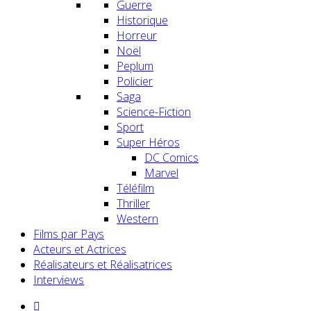
Guerre
Historique
Horreur
Noël
Peplum
Policier
Saga
Science-Fiction
Sport
Super Héros
DC Comics
Marvel
Téléfilm
Thriller
Western
Films par Pays
Acteurs et Actrices
Réalisateurs et Réalisatrices
Interviews