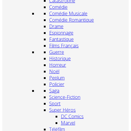
Catastrophe
Comédie
Comédie Musicale
Comédie Romantique
Drame
Espionnage
Fantastique
Films Français
Guerre
Historique
Horreur
Noël
Peplum
Policier
Saga
Science-Fiction
Sport
Super Héros
DC Comics
Marvel
Téléfilm