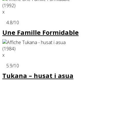
x
4.8
/10
Une Famille Formidable
x
5.9
/10
Tukana – husat i asua
Partenaires contenus