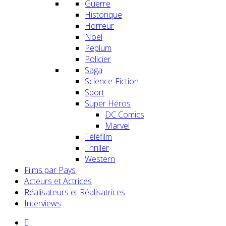
Guerre
Historique
Horreur
Noël
Peplum
Policier
Saga
Science-Fiction
Sport
Super Héros
DC Comics
Marvel
Téléfilm
Thriller
Western
Films par Pays
Acteurs et Actrices
Réalisateurs et Réalisatrices
Interviews