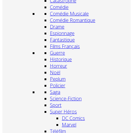
Catastrophe
Comédie
Comédie Musicale
Comédie Romantique
Drame
Espionnage
Fantastique
Films Français
Guerre
Historique
Horreur
Noël
Peplum
Policier
Saga
Science-Fiction
Sport
Super Héros
DC Comics
Marvel
Téléfilm