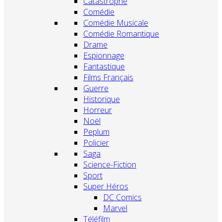
Catastrophe
Comédie
Comédie Musicale
Comédie Romantique
Drame
Espionnage
Fantastique
Films Français
Guerre
Historique
Horreur
Noël
Peplum
Policier
Saga
Science-Fiction
Sport
Super Héros
DC Comics
Marvel
Téléfilm