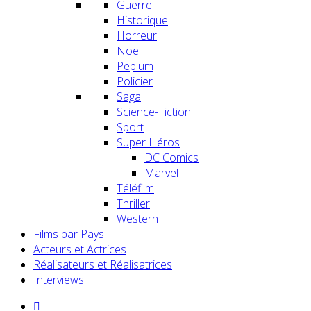
Guerre
Historique
Horreur
Noël
Peplum
Policier
Saga
Science-Fiction
Sport
Super Héros
DC Comics
Marvel
Téléfilm
Thriller
Western
Films par Pays
Acteurs et Actrices
Réalisateurs et Réalisatrices
Interviews