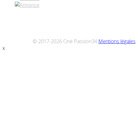
© 2017-2026 Ciné Passion34
Mentions légales
x
Défiler
vers
le
haut