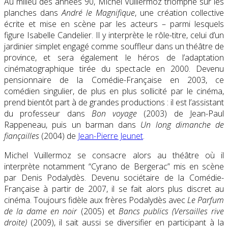
Au milieu des années 90, Michel Vuillermoz triomphe sur les
planches dans
André le Magnifique
, une création collective
écrite et mise en scène par les acteurs – parmi lesquels
figure Isabelle Candelier. Il y interprète le rôle-titre, celui d’un
jardinier simplet engagé comme souffleur dans un théâtre de
province, et sera également le héros de l’adaptation
cinématographique tirée du spectacle en 2000. Devenu
pensionnaire de la Comédie-Française en 2003, ce
comédien singulier, de plus en plus sollicité par le cinéma,
prend bientôt part à de grandes productions : il est l’assistant
du professeur dans
Bon voyage
(2003) de Jean-Paul
Rappeneau, puis un barman dans
Un long dimanche de
fiançailles
(2004) de
Jean-Pierre Jeunet
.
Michel Vuillermoz se consacre alors au théâtre où il
interprète notamment “Cyrano de Bergerac” mis en scène
par Denis Podalydès. Devenu sociétaire de la Comédie-
Française à partir de 2007, il se fait alors plus discret au
cinéma. Toujours fidèle aux frères Podalydès avec
Le Parfum
de la dame en noir
(2005) et
Bancs publics (Versailles rive
droite)
(2009), il sait aussi se diversifier en participant à la