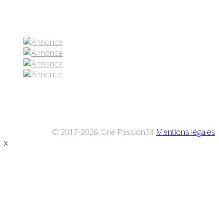
Réseaux sociaux
© 2017-2026 Ciné Passion34
Mentions légales
x
Défiler
vers
le
haut