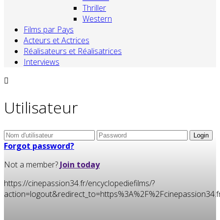
Thriller
Western
Films par Pays
Acteurs et Actrices
Réalisateurs et Réalisatrices
Interviews
Utilisateur
Forgot password?
Not a member?
Join today
https://cinepassion34.fr/encyclopediefilms/?
action=logout&redirect_to=https%3A%2F%2Fcinepassion34