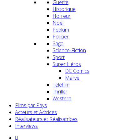
Guerre
Historique
Horreur
Noël
Peplum
Policier
Saga
Science-Fiction
Sport
Super Héros
DC Comics
Marvel
Téléfilm
Thriller
Western
Films par Pays
Acteurs et Actrices
Réalisateurs et Réalisatrices
Interviews