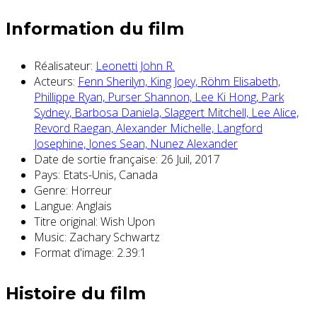
Information du film
Réalisateur:
Leonetti John R.
Acteurs:
Fenn Sherilyn,
King Joey,
Röhm Elisabeth,
Phillippe Ryan,
Purser Shannon,
Lee Ki Hong,
Park
Sydney,
Barbosa Daniela,
Slaggert Mitchell,
Lee Alice,
Revord Raegan,
Alexander Michelle,
Langford
Josephine,
Jones Sean,
Nunez Alexander
Date de sortie française:
26 Juil, 2017
Pays:
Etats-Unis, Canada
Genre:
Horreur
Langue:
Anglais
Titre original:
Wish Upon
Music:
Zachary Schwartz
Format d'image:
2.39:1
Histoire du film