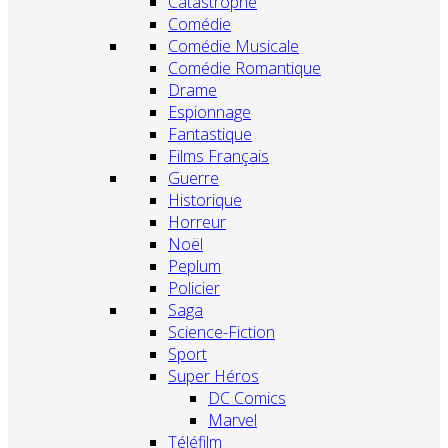
Catastrophe
Comédie
Comédie Musicale
Comédie Romantique
Drame
Espionnage
Fantastique
Films Français
Guerre
Historique
Horreur
Noël
Peplum
Policier
Saga
Science-Fiction
Sport
Super Héros
DC Comics
Marvel
Téléfilm