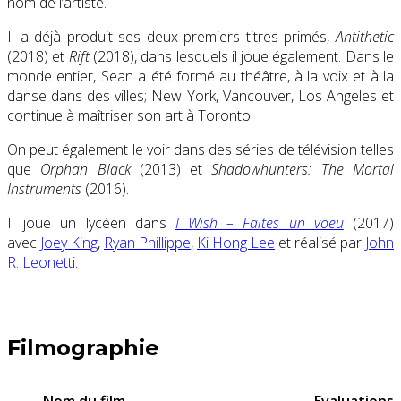
nom de l’artiste.
Il a déjà produit ses deux premiers titres primés,
Antithetic
(2018) et
Rift
(2018), dans lesquels il joue également. Dans le
monde entier, Sean a été formé au théâtre, à la voix et à la
danse dans des villes; New York, Vancouver, Los Angeles et
continue à maîtriser son art à Toronto.
On peut également le voir dans des séries de télévision telles
que
Orphan Black
(2013) et
Shadowhunters: The Mortal
Instruments
(2016).
Il joue un lycéen dans
I Wish – Faites un voeu
(2017)
avec
Joey King
,
Ryan Phillippe
,
Ki Hong Lee
et réalisé par
John
R. Leonetti
.
Filmographie