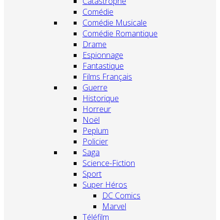
Catastrophe
Comédie
Comédie Musicale
Comédie Romantique
Drame
Espionnage
Fantastique
Films Français
Guerre
Historique
Horreur
Noël
Peplum
Policier
Saga
Science-Fiction
Sport
Super Héros
DC Comics
Marvel
Téléfilm