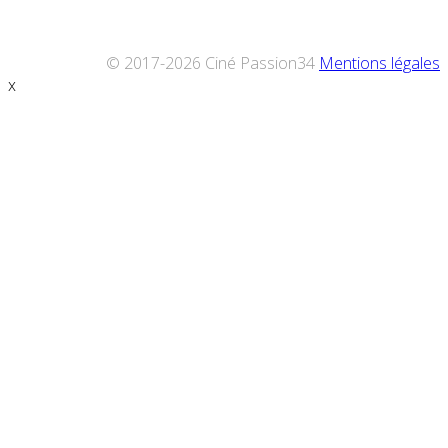
© 2017-2026 Ciné Passion34
Mentions légales
x
Défiler
vers
le
haut