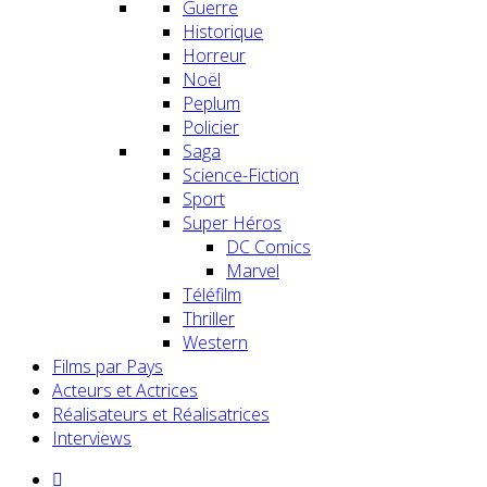
Guerre
Historique
Horreur
Noël
Peplum
Policier
Saga
Science-Fiction
Sport
Super Héros
DC Comics
Marvel
Téléfilm
Thriller
Western
Films par Pays
Acteurs et Actrices
Réalisateurs et Réalisatrices
Interviews