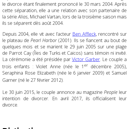
le divorce étant finalement prononcé le
30 mars 2004
. Après
cette séparation, elle a une relation avec son partenaire de
la série
Alias
, Michael Vartan, lors de la troisième saison mais
ils se séparent dès
août 2004
.
Depuis 2004, elle vit avec l’acteur
Ben Affleck
, rencontré sur
le plateau de
Pearl Harbor
(2001). Ils se fiancent au bout de
quelques mois et se marient le
29 juin 2005
sur une plage
de Parrot Cay (Îles de Turks et Caicos) sans témoin ni invité.
La cérémonie a été présidée par
Victor Garber
. Le couple a
er
trois enfants : Violet Anne (née le
1
décembre 2005
),
Seraphina Rose Elizabeth (née le
6 janvier 2009
) et Samuel
Garner (né le
27 février 2012
)
.
Le 30 juin 2015, le couple annonce au magazine
People
leur
intention de divorcer. En avril 2017, ils officialisent leur
divorce.