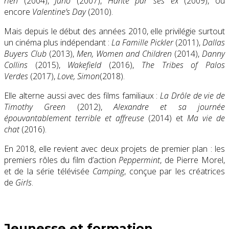
rien
(2004),
Juno
(2007),
Hanté par ses ex
(2009), ou
encore
Valentine’s Day
(2010).
Mais depuis le début des années 2010, elle privilégie surtout
un cinéma plus indépendant :
La Famille Pickler
(2011),
Dallas
Buyers Club
(2013),
Men, Women and Children
(2014),
Danny
Collins
(2015),
Wakefield
(2016),
The Tribes of Palos
Verdes
(2017),
Love, Simon
(2018).
Elle alterne aussi avec des films familiaux :
La Drôle de vie de
Timothy Green
(2012),
Alexandre et sa journée
épouvantablement terrible et affreuse
(2014) et
Ma vie de
chat
(2016).
En 2018, elle revient avec deux projets de premier plan : les
premiers rôles du film d’action
Peppermint
, de Pierre Morel,
et de la série télévisée
Camping
, conçue par les créatrices
de
Girls
.
Jeunesse et formation