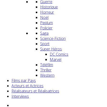
Guerre
Historique
Horreur
Noël
Peplum
Policier
Saga
Science-Fiction
Sport
Super Héros
DC Comics
Marvel
Téléfilm
Thriller
Western
Films par Pays
Acteurs et Actrices
Réalisateurs et Réalisatrices
Interviews