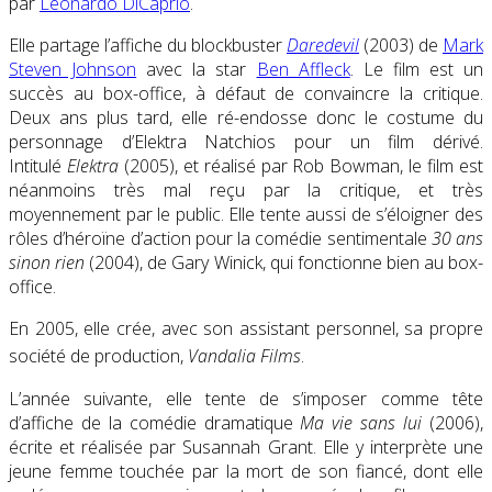
par
Leonardo DiCaprio
.
Elle partage l’affiche du blockbuster
Daredevil
(2003) de
Mark
Steven Johnson
avec la star
Ben Affleck
. Le film est un
succès au box-office, à défaut de convaincre la critique.
Deux ans plus tard, elle ré-endosse donc le costume du
personnage d’Elektra Natchios pour un film dérivé.
Intitulé
Elektra
(2005), et réalisé par Rob Bowman, le film est
néanmoins très mal reçu par la critique, et très
moyennement par le public. Elle tente aussi de s’éloigner des
rôles d’héroïne d’action pour la comédie sentimentale
30 ans
sinon rien
(
2004
), de Gary Winick, qui fonctionne bien au box-
office.
En 2005, elle crée, avec son assistant personnel, sa propre
société de production,
Vandalia Films
.
L’année suivante, elle tente de s’imposer comme tête
d’affiche de la comédie dramatique
Ma vie sans lui
(2006),
écrite et réalisée par Susannah Grant. Elle y interprète une
jeune femme touchée par la mort de son fiancé, dont elle