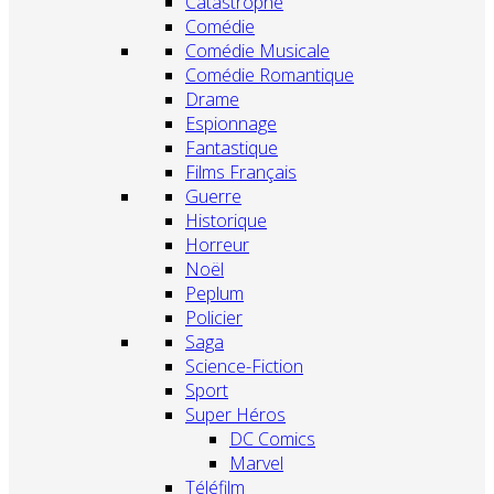
Catastrophe
Comédie
Comédie Musicale
Comédie Romantique
Drame
Espionnage
Fantastique
Films Français
Guerre
Historique
Horreur
Noël
Peplum
Policier
Saga
Science-Fiction
Sport
Super Héros
DC Comics
Marvel
Téléfilm