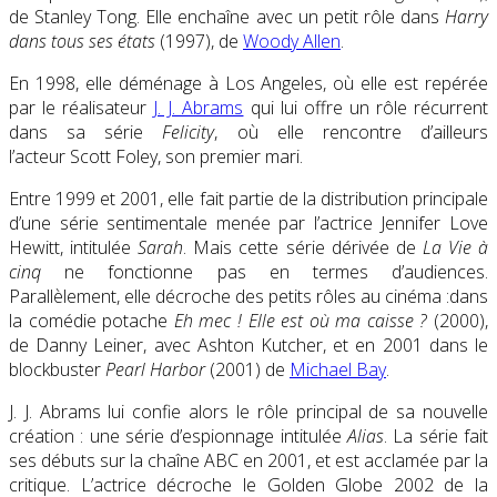
de Stanley Tong. Elle enchaîne avec un petit rôle dans
Harry
dans tous ses états
(1997), de
Woody Allen
.
En 1998, elle déménage à Los Angeles, où elle est repérée
par le réalisateur
J. J. Abrams
qui lui offre un rôle récurrent
dans sa série
Felicity
, où elle rencontre d’ailleurs
l’acteur Scott Foley, son premier mari.
Entre 1999 et 2001, elle fait partie de la distribution principale
d’une série sentimentale menée par l’actrice Jennifer Love
Hewitt, intitulée
Sarah
. Mais cette série dérivée de
La Vie à
cinq
ne fonctionne pas en termes d’audiences.
Parallèlement, elle décroche des petits rôles au cinéma :dans
la comédie potache
Eh mec ! Elle est où ma caisse ?
(2000),
de Danny Leiner, avec Ashton Kutcher, et en 2001 dans le
blockbuster
Pearl Harbor
(2001) de
Michael Bay
.
J. J. Abrams lui confie alors le rôle principal de sa nouvelle
création : une série d’espionnage intitulée
Alias
. La série fait
ses débuts sur la chaîne ABC en 2001, et est acclamée par la
critique. L’actrice décroche le Golden Globe 2002 de la