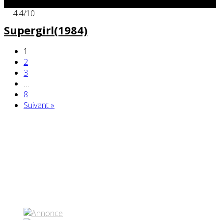
x
4.4
/10
Supergirl(1984)
1
2
3
…
8
Suivant »
Partenaires contenus