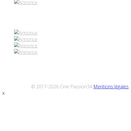
Réseaux sociaux
© 2017-2026 Ciné Passion34
Mentions légales
x
Défiler
vers
le
haut