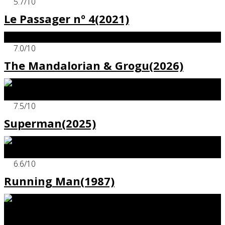
5.7
/10
Le Passager nº 4(2021)
x
7.0
/10
The Mandalorian & Grogu(2026)
x
7.5
/10
Superman(2025)
x
6.6
/10
Running Man(1987)
x