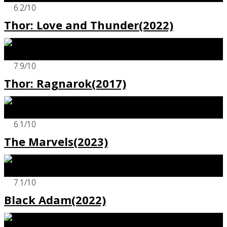
6.2
/10
Thor: Love and Thunder(2022)
x
7.9
/10
Thor: Ragnarok(2017)
x
6.1
/10
The Marvels(2023)
x
7.1
/10
Black Adam(2022)