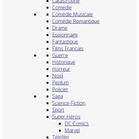
Catastrophe
Comédie
Comédie Musicale
Comédie Romantique
Drame
Espionnage
Fantastique
Films Français
Guerre
Historique
Horreur
Noël
Peplum
Policier
Saga
Science-Fiction
Sport
Super Héros
DC Comics
Marvel
Téléfilm