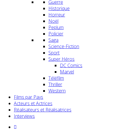
Guerre
Historique
Horreur
Noël
Peplum
Policier
Saga
Science-Fiction
Sport
Super Héros
DC Comics
Marvel
Téléfilm
Thriller
Western
Films par Pays
Acteurs et Actrices
Réalisateurs et Réalisatrices
Interviews