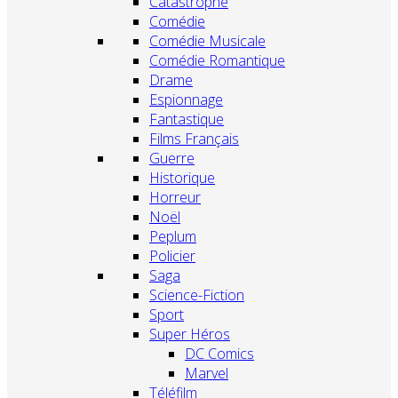
Catastrophe
Comédie
Comédie Musicale
Comédie Romantique
Drame
Espionnage
Fantastique
Films Français
Guerre
Historique
Horreur
Noël
Peplum
Policier
Saga
Science-Fiction
Sport
Super Héros
DC Comics
Marvel
Téléfilm