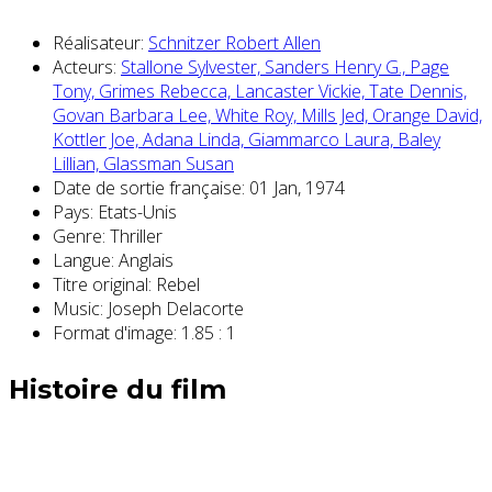
Réalisateur:
Schnitzer Robert Allen
Acteurs:
Stallone Sylvester,
Sanders Henry G.,
Page
Tony,
Grimes Rebecca,
Lancaster Vickie,
Tate Dennis,
Govan Barbara Lee,
White Roy,
Mills Jed,
Orange David,
Kottler Joe,
Adana Linda,
Giammarco Laura,
Baley
Lillian,
Glassman Susan
Date de sortie française:
01 Jan, 1974
Pays:
Etats-Unis
Genre:
Thriller
Langue:
Anglais
Titre original:
Rebel
Music:
Joseph Delacorte
Format d'image:
1.85 : 1
Histoire du film