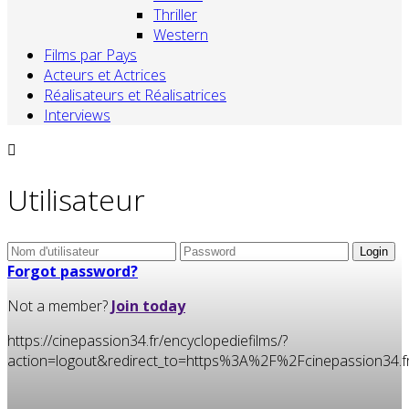
Thriller
Western
Films par Pays
Acteurs et Actrices
Réalisateurs et Réalisatrices
Interviews
Utilisateur
Forgot password?
Not a member?
Join today
https://cinepassion34.fr/encyclopediefilms/?
action=logout&redirect_to=https%3A%2F%2Fcinepassion3