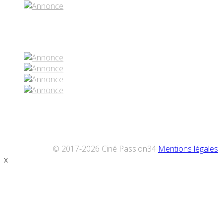
Réseaux sociaux
© 2017-2026 Ciné Passion34
Mentions légales
x
Défiler
vers
le
haut