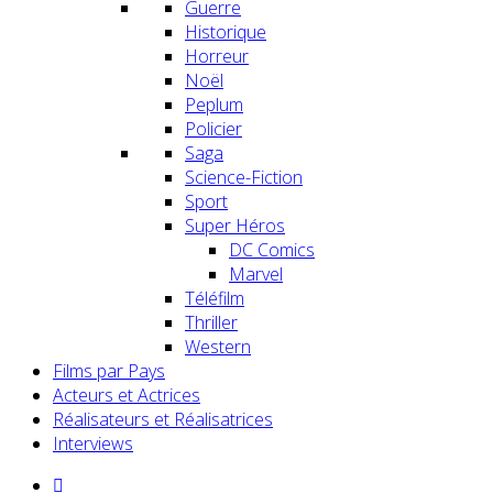
Guerre
Historique
Horreur
Noël
Peplum
Policier
Saga
Science-Fiction
Sport
Super Héros
DC Comics
Marvel
Téléfilm
Thriller
Western
Films par Pays
Acteurs et Actrices
Réalisateurs et Réalisatrices
Interviews