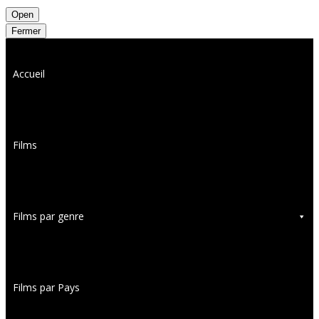
Open
Fermer
Accueil
Films
Films par genre
Films par Pays