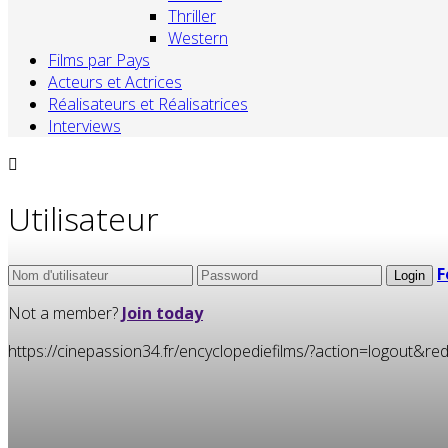
Thriller
Western
Films par Pays
Acteurs et Actrices
Réalisateurs et Réalisatrices
Interviews
Utilisateur
F
Not a member?
Join today
https://cinepassion34.fr/encyclopediefilms/?action=logou