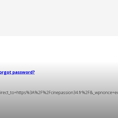
orgot password?
t&redirect_to=https%3A%2F%2Fcinepassion34.fr%2F&_wpnonce=