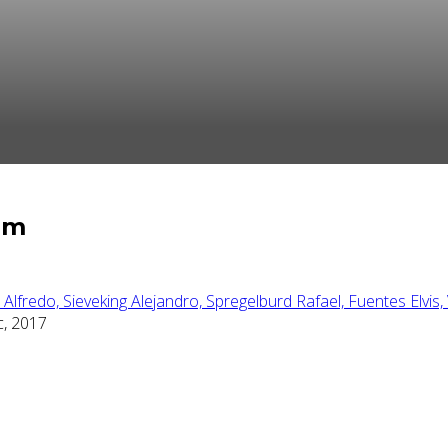
lm
 Alfredo,
Sieveking Alejandro,
Spregelburd Rafael,
Fuentes Elvis,
, 2017