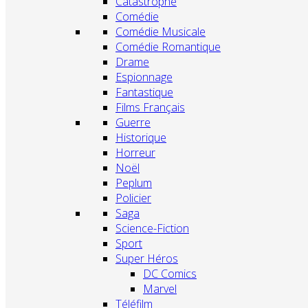
Catastrophe
Comédie
Comédie Musicale
Comédie Romantique
Drame
Espionnage
Fantastique
Films Français
Guerre
Historique
Horreur
Noël
Peplum
Policier
Saga
Science-Fiction
Sport
Super Héros
DC Comics
Marvel
Téléfilm