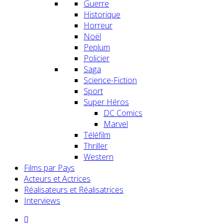
Guerre
Historique
Horreur
Noël
Peplum
Policier
Saga
Science-Fiction
Sport
Super Héros
DC Comics
Marvel
Téléfilm
Thriller
Western
Films par Pays
Acteurs et Actrices
Réalisateurs et Réalisatrices
Interviews