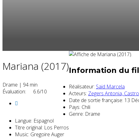
Mariana (2017)
Information du fi
Drame
|
94 min
Réalisateur:
Said Marcela
Évaluation:
6.6/10
Acteurs:
Zegers Antonia,
Castro
Date de sortie française:
13 Déc
Pays:
Chili
Genre:
Drame
Langue:
Espagnol
Titre original:
Los Perros
Music:
Gregoire Auger