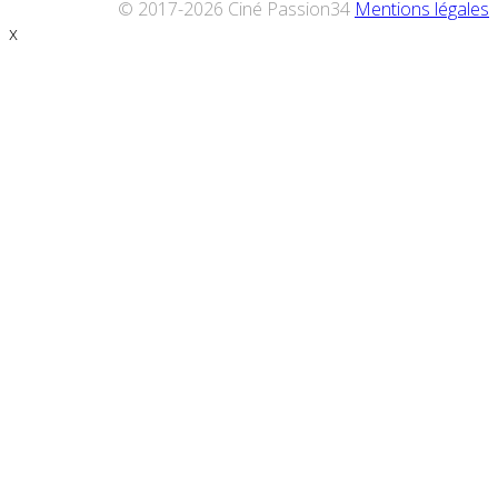
© 2017-2026 Ciné Passion34
Mentions légales
x
Défiler
vers
le
haut