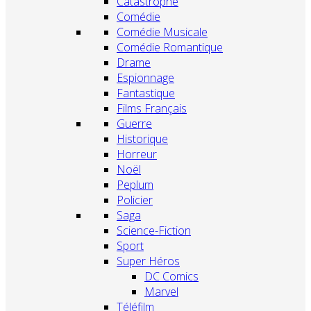
Catastrophe
Comédie
Comédie Musicale
Comédie Romantique
Drame
Espionnage
Fantastique
Films Français
Guerre
Historique
Horreur
Noël
Peplum
Policier
Saga
Science-Fiction
Sport
Super Héros
DC Comics
Marvel
Téléfilm