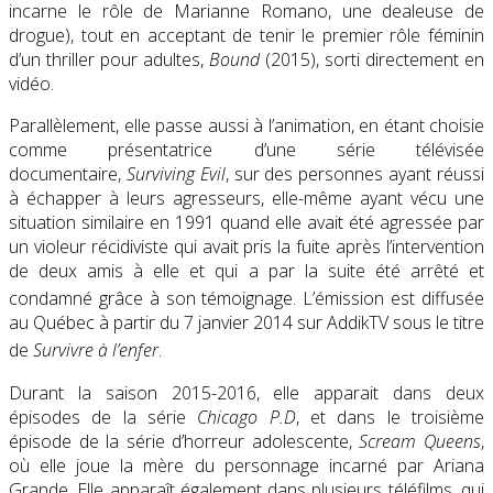
incarne le rôle de Marianne Romano, une dealeuse de
drogue), tout en acceptant de tenir le premier rôle féminin
d’un thriller pour adultes,
Bound
(2015)
, sorti directement en
vidéo.
Parallèlement, elle passe aussi à l’animation, en étant choisie
comme présentatrice d’une série télévisée
documentaire,
Surviving Evil
, sur des personnes ayant réussi
à échapper à leurs agresseurs, elle-même ayant vécu une
situation similaire en 1991 quand elle avait été agressée par
un violeur récidiviste qui avait pris la fuite après l’intervention
de deux amis à elle et qui a par la suite été arrêté et
condamné grâce à son témoignage
. L’émission est diffusée
au Québec à partir du
7 janvier 2014
sur AddikTV sous le titre
de
Survivre à l’enfer
.
Durant la saison 2015-2016, elle apparait dans deux
épisodes de la série
Chicago P.D
, et dans le troisième
épisode de la série d’horreur adolescente,
Scream Queens
,
où elle joue la mère du personnage incarné par Ariana
Grande. Elle apparaît également dans plusieurs téléfilms, qui