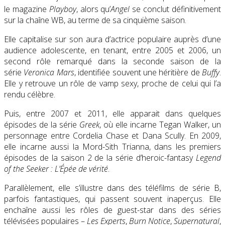
le magazine
Playboy
, alors qu’
Angel
se conclut définitivement
sur la chaîne WB, au terme de sa cinquième saison.
Elle capitalise sur son aura d’actrice populaire auprès d’une
audience adolescente, en tenant, entre 2005 et 2006, un
second rôle remarqué dans la seconde saison de la
série
Veronica Mars
, identifiée souvent une héritière de
Buffy
.
Elle y retrouve un rôle de vamp sexy, proche de celui qui l’a
rendu célèbre.
Puis, entre 2007 et 2011, elle apparait dans quelques
épisodes de la série
Greek
, où elle incarne Tegan Walker, un
personnage entre Cordelia Chase et Dana Scully. En 2009,
elle incarne aussi la Mord-Sith Trianna, dans les premiers
épisodes de la saison 2 de la série d’heroic-fantasy
Legend
of the Seeker : L’Épée de vérité
.
Parallèlement, elle s’illustre dans des téléfilms de série B,
parfois fantastiques, qui passent souvent inaperçus. Elle
enchaîne aussi les rôles de guest-star dans des séries
télévisées populaires –
Les Experts
,
Burn Notice
,
Supernatural
,