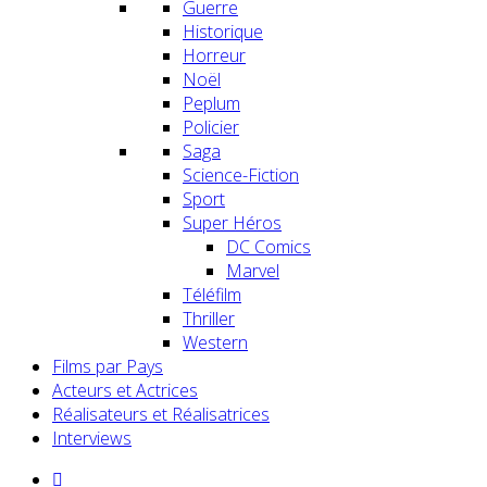
Guerre
Historique
Horreur
Noël
Peplum
Policier
Saga
Science-Fiction
Sport
Super Héros
DC Comics
Marvel
Téléfilm
Thriller
Western
Films par Pays
Acteurs et Actrices
Réalisateurs et Réalisatrices
Interviews