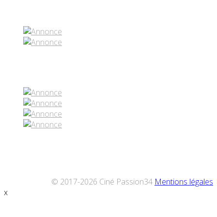
Partenaires contenus
Réseaux sociaux
© 2017-2026 Ciné Passion34
Mentions légales
x
Défiler
vers