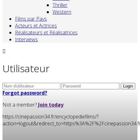
Thriller
Western
Films par Pays
Acteurs et Actrices
Réalisateurs et Réalisatrices
Interviews
Utilisateur
Forgot password?
Not a member?
Join today
https://cinepassion34.fr/encyclopediefilms/?
action=logout&redirect_to=https%3A%2F%2Fcinepassion3