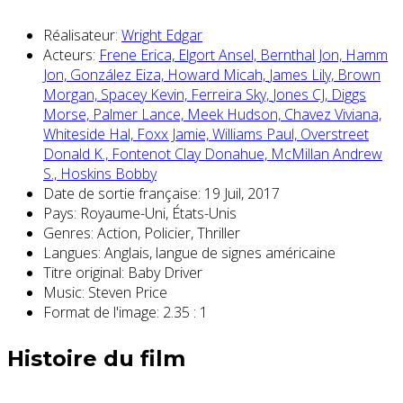
Réalisateur:
Wright Edgar
Acteurs:
Frene Erica,
Elgort Ansel,
Bernthal Jon,
Hamm
Jon,
González Eiza,
Howard Micah,
James Lily,
Brown
Morgan,
Spacey Kevin,
Ferreira Sky,
Jones CJ,
Diggs
Morse,
Palmer Lance,
Meek Hudson,
Chavez Viviana,
Whiteside Hal,
Foxx Jamie,
Williams Paul,
Overstreet
Donald K.,
Fontenot Clay Donahue,
McMillan Andrew
S.,
Hoskins Bobby
Date de sortie française:
19 Juil, 2017
Pays:
Royaume-Uni, États-Unis
Genres:
Action, Policier, Thriller
Langues:
Anglais, langue de signes américaine
Titre original:
Baby Driver
Music:
Steven Price
Format de l'image:
2.35 : 1
Histoire du film