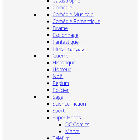
Catastrophe
Comédie
Comédie Musicale
Comédie Romantique
Drame
Espionnage
Fantastique
Films Français
Guerre
Historique
Horreur
Noël
Peplum
Policier
Saga
Science-Fiction
Sport
Super Héros
DC Comics
Marvel
Téléfilm