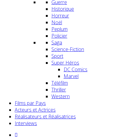
Guerre
Historique
Horreur
Noël
Peplum
Policier
Saga
Science-Fiction
Sport
Super Héros
DC Comics
Marvel
Téléfilm
Thriller
Western
Films par Pays
Acteurs et Actrices
Réalisateurs et Réalisatrices
Interviews