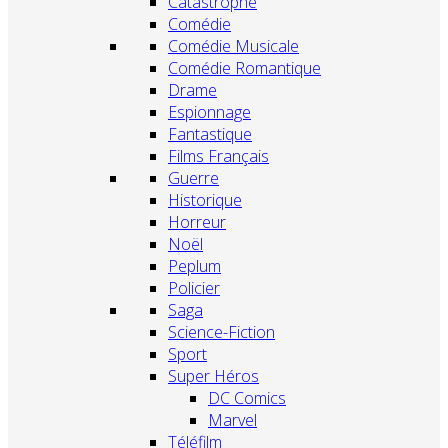
Catastrophe
Comédie
Comédie Musicale
Comédie Romantique
Drame
Espionnage
Fantastique
Films Français
Guerre
Historique
Horreur
Noël
Peplum
Policier
Saga
Science-Fiction
Sport
Super Héros
DC Comics
Marvel
Téléfilm