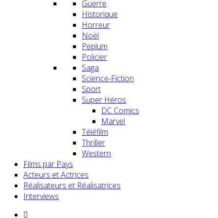
Guerre
Historique
Horreur
Noël
Peplum
Policier
Saga
Science-Fiction
Sport
Super Héros
DC Comics
Marvel
Téléfilm
Thriller
Western
Films par Pays
Acteurs et Actrices
Réalisateurs et Réalisatrices
Interviews