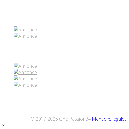
Partenaires contenus
Réseaux sociaux
© 2017-2026 Ciné Passion34
Mentions légales
x