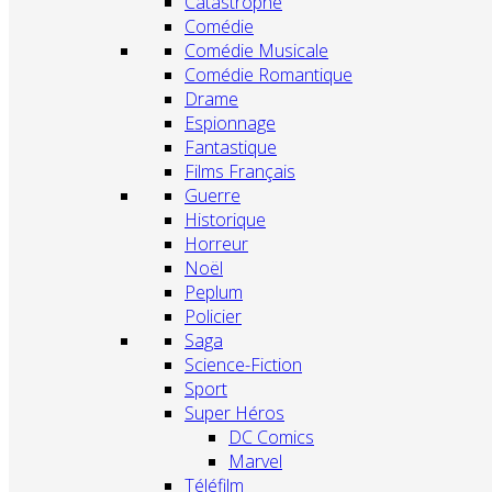
Catastrophe
Comédie
Comédie Musicale
Comédie Romantique
Drame
Espionnage
Fantastique
Films Français
Guerre
Historique
Horreur
Noël
Peplum
Policier
Saga
Science-Fiction
Sport
Super Héros
DC Comics
Marvel
Téléfilm