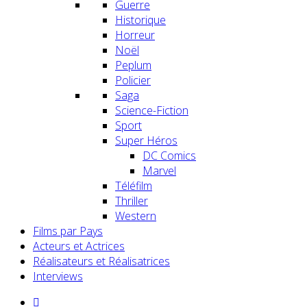
Guerre
Historique
Horreur
Noël
Peplum
Policier
Saga
Science-Fiction
Sport
Super Héros
DC Comics
Marvel
Téléfilm
Thriller
Western
Films par Pays
Acteurs et Actrices
Réalisateurs et Réalisatrices
Interviews