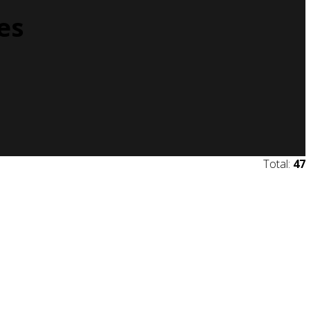
es
Total:
47