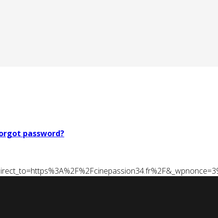
orgot password?
t&redirect_to=https%3A%2F%2Fcinepassion34.fr%2F&_wpnonce=