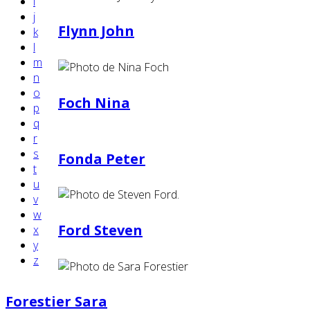
i
j
Flynn John
k
l
m
n
o
Foch Nina
p
q
r
s
Fonda Peter
t
u
v
w
Ford Steven
x
y
z
Forestier Sara