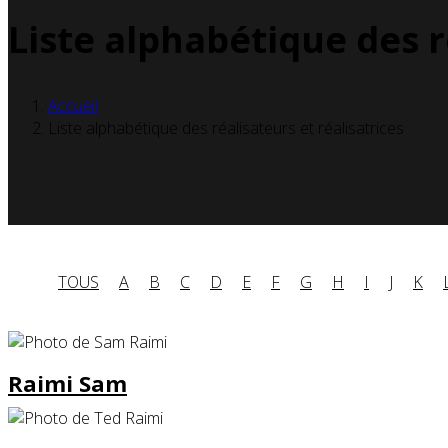
Liste alphabétique des r
Accueil
Liste alphabétique des réalisateurs et réalisatrices
TOUS
A
B
C
D
E
F
G
H
I
J
K
Raimi Sam