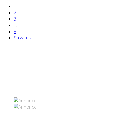
1
2
3
…
8
Suivant »
Partenaires contenus
Réseaux sociaux