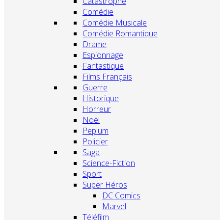
Catastrophe
Comédie
Comédie Musicale
Comédie Romantique
Drame
Espionnage
Fantastique
Films Français
Guerre
Historique
Horreur
Noël
Peplum
Policier
Saga
Science-Fiction
Sport
Super Héros
DC Comics
Marvel
Téléfilm