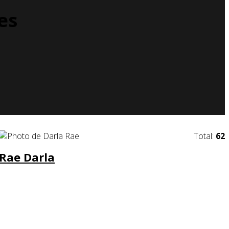
es
Total:
62
Rae Darla