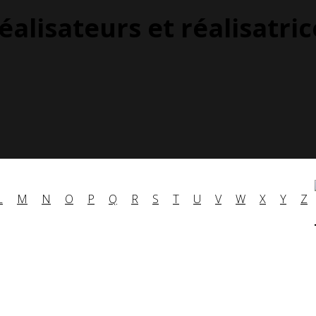
éalisateurs et réalisatric
L
M
N
O
P
Q
R
S
T
U
V
W
X
Y
Z