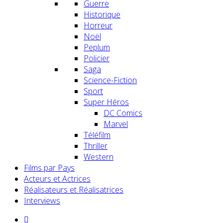
Guerre
Historique
Horreur
Noël
Peplum
Policier
Saga
Science-Fiction
Sport
Super Héros
DC Comics
Marvel
Téléfilm
Thriller
Western
Films par Pays
Acteurs et Actrices
Réalisateurs et Réalisatrices
Interviews