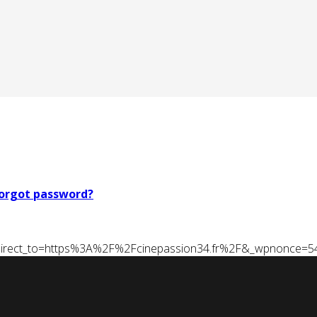
orgot password?
t&redirect_to=https%3A%2F%2Fcinepassion34.fr%2F&_wpnonce=