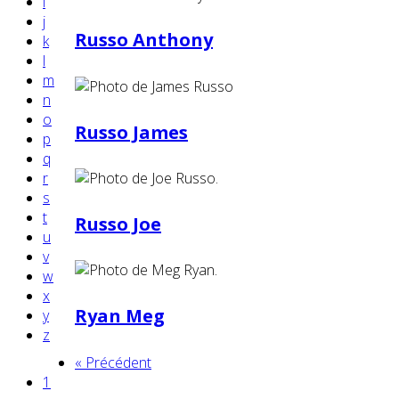
i
j
Russo Anthony
k
l
m
n
o
Russo James
p
q
r
s
t
Russo Joe
u
v
w
x
Ryan Meg
y
z
« Précédent
1