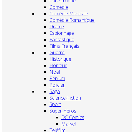
Catastrophe
Comédie
Comédie Musicale
Comédie Romantique
Drame
Espionnage
Fantastique
Films Français
Guerre
Historique
Horreur
Noël
Peplum
Policier
Saga
Science-Fiction
Sport
Super Héros
DC Comics
Marvel
Téléfilm