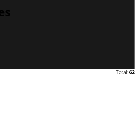
es
Total:
62