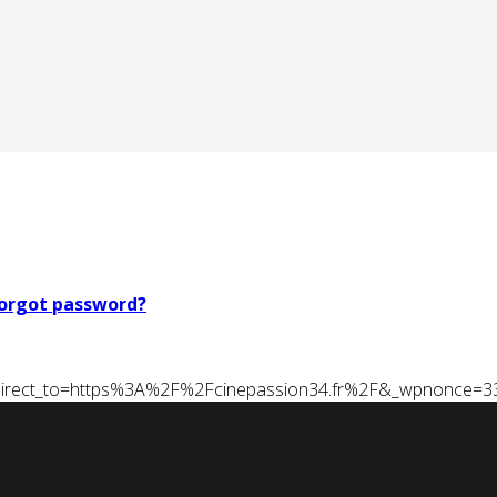
orgot password?
t&redirect_to=https%3A%2F%2Fcinepassion34.fr%2F&_wpnonce=