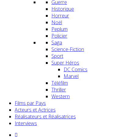
Guerre
Historique
Horreur
Noël
Peplum
Policier
Saga
Science-Fiction
Sport
Super Héros
DC Comics
Marvel
Téléfilm
Thriller
Western
Films par Pays
Acteurs et Actrices
Réalisateurs et Réalisatrices
Interviews