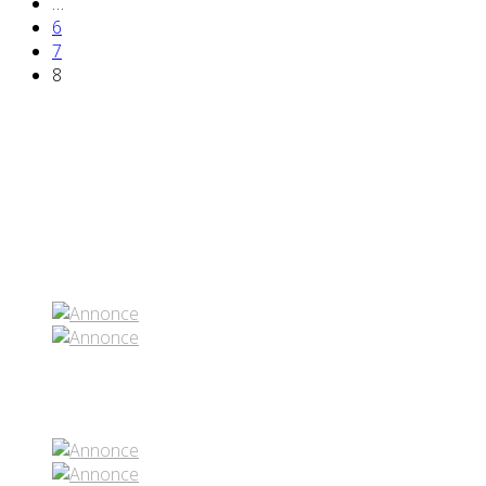
…
6
7
8
Partenaires contenus
Réseaux sociaux