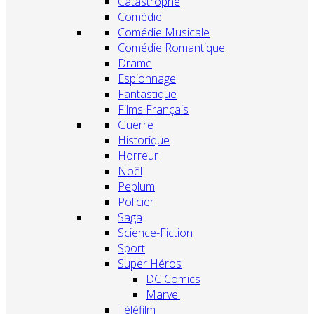
Catastrophe
Comédie
Comédie Musicale
Comédie Romantique
Drame
Espionnage
Fantastique
Films Français
Guerre
Historique
Horreur
Noël
Peplum
Policier
Saga
Science-Fiction
Sport
Super Héros
DC Comics
Marvel
Téléfilm