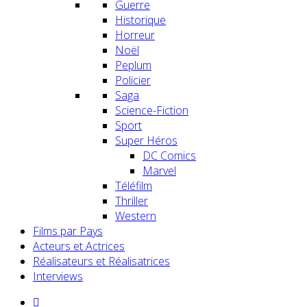
Guerre
Historique
Horreur
Noël
Peplum
Policier
Saga
Science-Fiction
Sport
Super Héros
DC Comics
Marvel
Téléfilm
Thriller
Western
Films par Pays
Acteurs et Actrices
Réalisateurs et Réalisatrices
Interviews