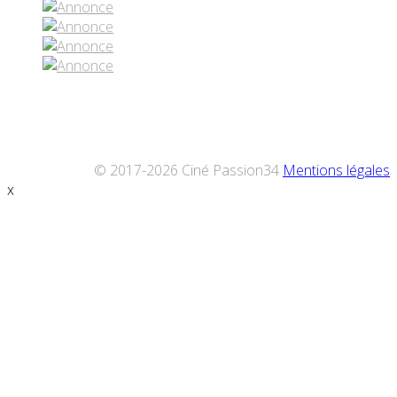
© 2017-2026 Ciné Passion34
Mentions légales
x
Défiler
vers
le
haut