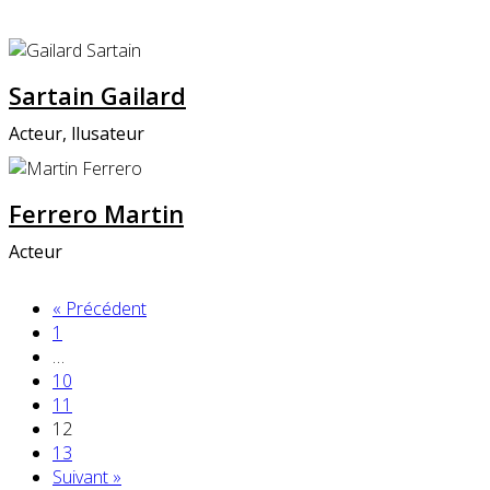
Sartain Gailard
Acteur, llusateur
Ferrero Martin
Acteur
« Précédent
1
…
10
11
12
13
Suivant »