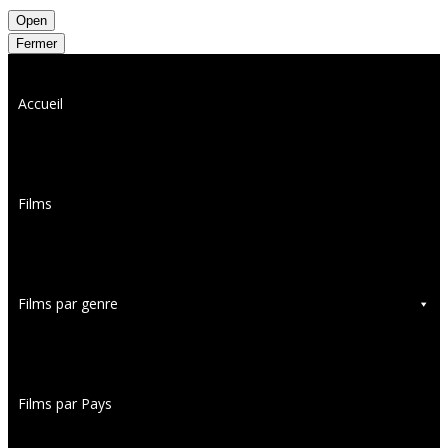
Open
Fermer
Accueil
Films
Films par genre
Films par Pays