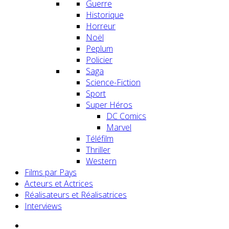
Guerre
Historique
Horreur
Noël
Peplum
Policier
Saga
Science-Fiction
Sport
Super Héros
DC Comics
Marvel
Téléfilm
Thriller
Western
Films par Pays
Acteurs et Actrices
Réalisateurs et Réalisatrices
Interviews