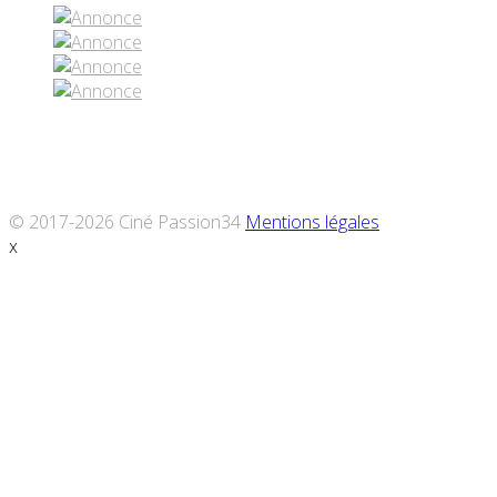
© 2017-2026 Ciné Passion34
Mentions légales
x
Défiler
vers
le
haut