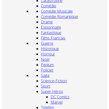
Catastrophe
Comédie
Comédie Musicale
Comédie Romantique
Drame
Espionnage
Fantastique
Films Français
Guerre
Historique
Horreur
Noël
Peplum
Policier
Saga
Science-Fiction
Sport
Super Héros
DC Comics
Marvel
Téléfilm