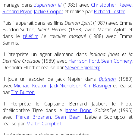
mariage dans
Superman III
(1983) avec
Christopher Reeve
,
Richard Pryor
,
Jackie Cooper
et réalisé par
Richard Lester
.
Puis il apparaît dans les films
Demon Spirit
(1987) avec Emma
Burdon-Sutton,
Silent Heroes
(1988) avec Martin Aylott et
dans le
téléfilm
Le cavalier masqué
(1988) avec Emma
Samms.
Il interprète un agent allemand dans
Indiana Jones et la
Dernière Croisade
(1989) avec
Harrison Ford
,
Sean Connery
,
Denholm Elliott et réalisé par
Steven Spielberg
.
Il joue un asocier de Jack Napier dans
Batman
(1989)
avec
Michael Keaton
,
Jack Nicholson
,
Kim Basinger
et réalisé
par
Tim Burton
.
Il interprète le Capitaine Bernard Jaubert le Pilote
d’hélicoptère Tigre dans le
James Bond
GoldenEye
(1995)
avec
Pierce Brosnan
,
Sean Bean
, Izabella Scorupco et
réalisé par
Martin Campbell
.