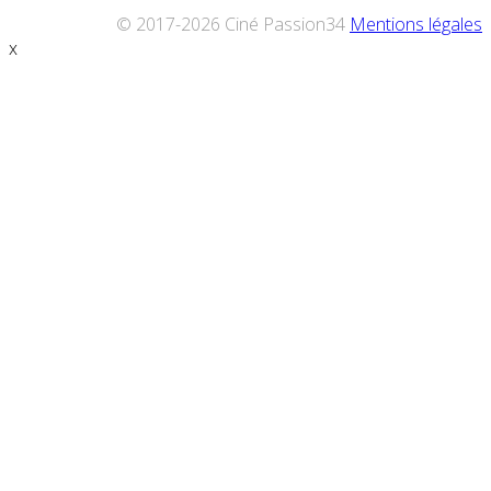
© 2017-2026 Ciné Passion34
Mentions légales
x
Défiler
vers
le
haut