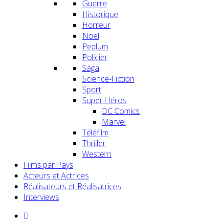
Guerre
Historique
Horreur
Noël
Peplum
Policier
Saga
Science-Fiction
Sport
Super Héros
DC Comics
Marvel
Téléfilm
Thriller
Western
Films par Pays
Acteurs et Actrices
Réalisateurs et Réalisatrices
Interviews