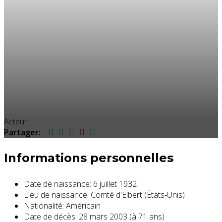
Acteur
Partager:
Informations personnelles
Date de naissance:
6 juillet 1932
Lieu de naissance:
Comté d'Elbert (États-Unis)
Nationalité:
Américain
Date de décès:
28 mars 2003 (à 71 ans)