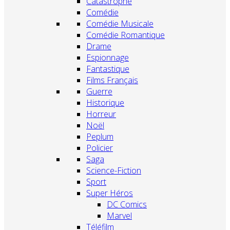
Catastrophe
Comédie
Comédie Musicale
Comédie Romantique
Drame
Espionnage
Fantastique
Films Français
Guerre
Historique
Horreur
Noël
Peplum
Policier
Saga
Science-Fiction
Sport
Super Héros
DC Comics
Marvel
Téléfilm