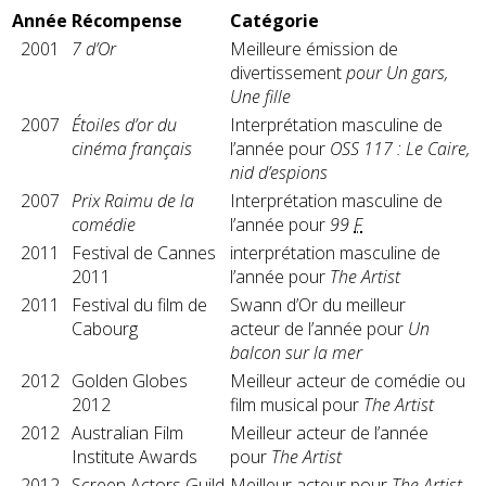
Année
Récompense
Catégorie
2001
7 d’Or
Meilleure émission de
divertissement
pour Un gars,
Une fille
2007
Étoiles d’or du
Interprétation masculine de
cinéma français
l’année pour
OSS 117 : Le Caire,
nid d’espions
2007
Prix Raimu de la
Interprétation masculine de
comédie
l’année pour
99
F
2011
Festival de Cannes
interprétation masculine de
2011
l’année pour
The Artist
2011
Festival du film de
Swann d’Or du meilleur
Cabourg
acteur de l’année pour
Un
balcon sur la mer
2012
Golden Globes
Meilleur acteur de comédie ou
2012
film musical pour
The Artist
2012
Australian Film
Meilleur acteur de l’année
Institute Awards
pour
The Artist
2012
Screen Actors Guild
Meilleur acteur pour
The Artist