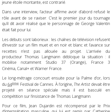
jeune étoile montante, est contrarié.
Dans une interview, l’acteur affirme avoir d’abord refusé le
rôle avant de se raviser
. C’est le premier jour du tournage
qu’il dit avoir réalisé que le personnage de George Valentin
était fait pour lui
.
Les débuts sont laborieux : les chaînes de télévision refusent
d’investir sur un film muet et en noir et blanc et l’avance sur
recettes n’est pas allouée au projet
. L’arrivée du
producteur Thomas Langmann débloque la situation : il
mobilise notamment Studio 37 (Orange), France 3
Cinéma, Canal+ et Warner France
.
Le long-métrage concourt ensuite pour la Palme d’or, lors
ème
du
64
Festival de Cannes
. À l’origine,
The Artist
devait être
projeté en séance spéciale mais il est basculé en
compétition sur l’insistance de Thomas Langmann
.
Pour ce film, Jean Dujardin est récompensé par le Prix
d’interprétation masculine, qui lui est remis par Catherine