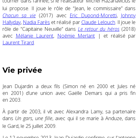
tourner dans l’année, si le réalisateur Michel Hazanavicius le
lui propose
. Il joue le rôle de “Jean, le commissaire” dans
Chacun sa vie
(2017) avec
Eric Dupond-Moretti
,
Johnny
Hallyday
,
Nadia Farès
et réalisé par
Claude Lelouch
. Il joue le
rôle de “Capitaine Neuville” dans
Le retour du héros
(2018)
avec
Mélanie Laurent
,
Noémie Merlan
t
|
et réalisé par
Laurent Tirard
.
Vie privée
Jean Dujardin a deux fils (Simon né en 2000 et Jules né
en 2001) d’une union avec Gaëlle Demars qui a pris fin
en 2003.
À partir de 2003, il vit avec Alexandra Lamy, sa partenaire
dans
Un gars, une fille
, avec qui il se marie à Anduze, dans
le Gard, le
25 juillet 2009
.
Le
12 novembre 2013
, Jean Dujardin confirme, sur l’antenne