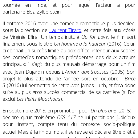
tournée en Inde, et pour lequel l’acteur a pour
partenaire Elsa Zylberstein.
Il entame 2016 avec une comédie romantique plus décalée,
sous la direction de
Laurent Tirard
, et cette fois aux côtés
de Virginie Efira. Un temps intitulé
Up for Love
, le film sort
finalement sous le titre
Un homme à la hauteur
(2016). Celui-
ci connaît un succès limité au box-office, inférieur aux scores
des comédies romantiques précédentes des deux acteurs
principaux; il s’agit du plus mauvais démarrage pour un film
avec Jean Dujardin depuis
L’Amour aux trousses
(2005)
. Son
projet le plus attendu de l’année sort en octobre :
Brice
3
(2016) lui permettra de retrouver James Huth, et fera donc
suite au plus gros succès commercial de sa carrière (si l’on
exclut
Les Petits Mouchoirs
).
En septembre 2015, en promotion pour
Un plus une
(2015), il
déclare qu’un troisième
OSS 117
ne lui parait pas judicieux
pour l’instant, compte tenu du contexte socio-politique
actuel
. Mais à la fin du mois, il se ravise et déclare être prêt à