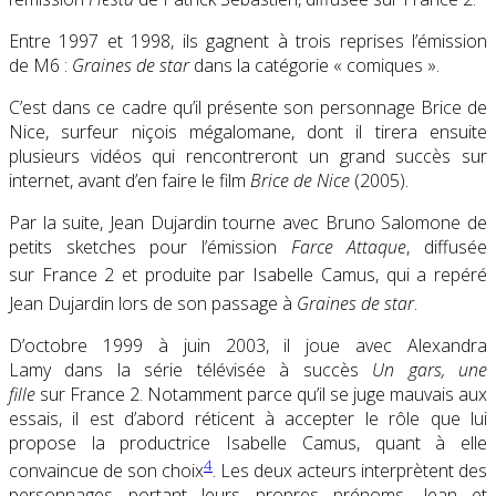
Entre 1997 et 1998, ils gagnent à trois reprises l’émission
de M6 :
Graines de star
dans la catégorie « comiques ».
C’est dans ce cadre qu’il présente son personnage Brice de
Nice, surfeur niçois mégalomane, dont il tirera ensuite
plusieurs vidéos qui rencontreront un grand succès sur
internet, avant d’en faire le film
Brice de Nice
(2005).
Par la suite, Jean Dujardin tourne avec Bruno Salomone de
petits sketches pour l’émission
Farce Attaque
, diffusée
sur France 2 et produite par Isabelle Camus
, qui a repéré
Jean Dujardin lors de son passage à
Graines de star
.
D’
octobre 1999
à
juin 2003
, il joue avec Alexandra
Lamy dans la série télévisée à succès
Un gars, une
fille
sur France 2. Notamment parce qu’il se juge mauvais aux
essais, il est d’abord réticent à accepter le rôle que lui
propose la productrice Isabelle Camus, quant à elle
4
convaincue de son choix
. Les deux acteurs interprètent des
personnages portant leurs propres prénoms, Jean et