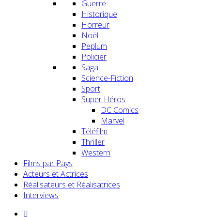
Guerre
Historique
Horreur
Noël
Peplum
Policier
Saga
Science-Fiction
Sport
Super Héros
DC Comics
Marvel
Téléfilm
Thriller
Western
Films par Pays
Acteurs et Actrices
Réalisateurs et Réalisatrices
Interviews