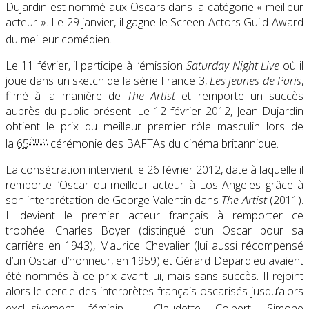
Dujardin est nommé aux Oscars dans la catégorie « meilleur
acteur ». Le 29 janvier, il gagne le Screen Actors Guild Award
du meilleur comédien
.
Le 11 février, il participe à l’émission
Saturday Night Live
où il
joue dans un sketch de la série France 3,
Les jeunes de Paris
,
filmé à la manière de
The Artist
et remporte un succès
auprès du public présent. Le
12 février 2012
, Jean Dujardin
obtient le prix du meilleur premier rôle masculin lors de
ème
la
65
cérémonie des BAFTAs du cinéma britannique.
La consécration intervient le
26 février 2012
, date à laquelle il
remporte l’Oscar du meilleur acteur à Los Angeles grâce à
son interprétation de George Valentin dans
The Artist
(2011).
Il devient le premier acteur français à remporter ce
trophée. Charles Boyer (distingué d’un Oscar pour sa
carrière en 1943), Maurice Chevalier (lui aussi récompensé
d’un Oscar d’honneur, en 1959) et Gérard Depardieu avaient
été nommés à ce prix avant lui, mais sans succès. Il rejoint
alors le cercle des interprètes français oscarisés jusqu’alors
exclusivement féminin : Claudette Colbert
, Simone