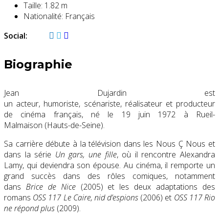
Taille:
1.82 m
Nationalité:
Français
Social:
Biographie
Jean Dujardin
est
un acteur, humoriste, scénariste, réalisateur et producteur
de cinéma français, né le
19 juin 1972
à Rueil-
Malmaison (Hauts-de-Seine).
Sa carrière débute à la télévision dans les Nous Ç Nous et
dans la série
Un gars, une fille
, où il rencontre Alexandra
Lamy, qui deviendra son épouse. Au cinéma, il remporte un
grand succès dans des rôles comiques, notamment
dans
Brice de Nice
(2005) et les deux adaptations des
romans
OSS 117
Le Caire, nid d’espions
(2006) et
OSS 117
Rio
ne répond plus
(2009).