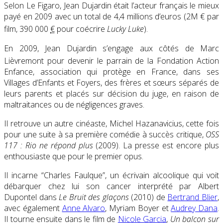
Selon Le Figaro
, Jean Dujardin était l’acteur français le mieux
payé en 2009 avec un total de 4,4 millions d’euros (2M € par
film,
390 000
€
pour coécrire
Lucky Luke
)
.
En 2009, Jean Dujardin s’engage aux côtés de Marc
Lièvremont
pour devenir le parrain de la Fondation Action
Enfance, association qui protège en France, dans ses
Villages d’Enfants et Foyers, des frères et sœurs séparés de
leurs parents et placés sur décision du juge, en raison de
maltraitances ou de négligences graves.
Il retrouve un autre cinéaste, Michel Hazanavicius, cette fois
pour une suite à sa première comédie à succès critique,
OSS
117 : Rio ne répond plus
(2009). La presse est encore plus
enthousiaste que pour le premier opus.
Il incarne “Charles Faulque”, un écrivain alcoolique qui voit
débarquer chez lui son cancer interprété par Albert
Dupontel dans
Le Bruit des glaçons
(2010) de
Bertrand Blier
,
avec également
Anne Alvaro
, Myriam Boyer et
Audrey Dana
.
Il tourne ensuite dans le film de
Nicole Garcia
,
Un balcon sur