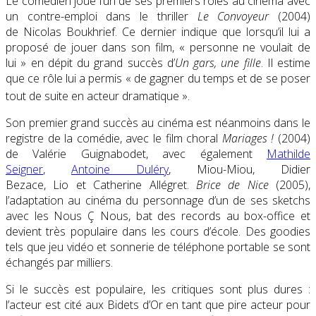
Le comédien joue l’un de ses premiers rôles au cinéma avec
un contre-emploi dans le thriller
Le Convoyeur
(2004)
de Nicolas Boukhrief. Ce dernier indique que lorsqu’il lui a
proposé de jouer dans son film,
« personne ne voulait de
lui »
en dépit du grand succès d’
Un gars, une fille
. Il estime
que ce rôle lui a permis
« de gagner du temps et de se poser
tout de suite en acteur dramatique »
.
Son premier grand succès au cinéma est néanmoins dans le
registre de la comédie, avec le film choral
Mariages !
(2004)
de Valérie Guignabodet, avec également
Mathilde
Seigner
,
Antoine Duléry
, Miou-Miou, Didier
Bezace, Lio et Catherine Allégret.
Brice de Nice
(2005),
l’adaptation au cinéma du personnage d’un de ses sketchs
avec les Nous Ç Nous, bat des records au box-office et
devient très populaire dans les cours d’école. Des goodies
tels que jeu vidéo et sonnerie de téléphone portable se sont
échangés par milliers.
Si le succès est populaire, les critiques sont plus dures :
l’acteur est cité aux Bidets d’Or en tant que pire acteur pour