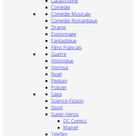
Catastrophe
Comédie
Comédie Musicale
Comédie Romantique
Drame
Espionnage
Fantastique
Films Français
Guerre
Historique
Horreur
Noël
Peplum
Policier
Saga
Science-Fiction
Sport
Super Héros
DC Comics
Marvel
Téléfilm