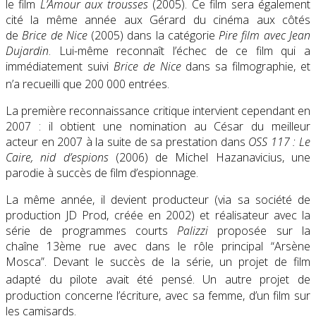
le film
L’Amour aux trousses
(2005). Ce film sera également
cité la même année aux Gérard du cinéma aux côtés
de
Brice de Nice
(2005) dans la catégorie
Pire film avec Jean
Dujardin
. Lui-même reconnaît l’échec de ce film qui a
immédiatement suivi
Brice de Nice
dans sa filmographie, et
n’a recueilli que 200 000 entrées
.
La première reconnaissance critique intervient cependant en
2007 : il obtient une nomination au César du meilleur
acteur en 2007 à la suite de sa prestation dans
OSS 117 : Le
Caire, nid d’espions
(2006) de Michel Hazanavicius, une
parodie à succès de film d’espionnage.
La même année, il devient producteur (via sa société de
production JD Prod, créée en 2002) et réalisateur avec la
série de programmes courts
Palizzi
proposée sur la
chaîne 13ème rue avec dans le rôle principal “Arsène
Mosca”. Devant le succès de la série, un projet de film
adapté du pilote avait été pensé
. Un autre projet de
production concerne l’écriture, avec sa femme, d’un film sur
les camisards.