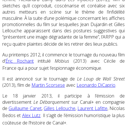
sketches qu’il coproduit, coscénarise et coréalise avec six
autres metteurs en scène sur le thème de l’infidélité
masculine. À la suite d’une polémique concernant les affiches
promotionnelles du film sur lesquelles Jean Dujardin et Gilles
Lellouche apparaissent dans des postures suggestives qui
“présentent une image dégradante de la femme”, l’ARPP qui a
reçu quatre plaintes décide de les retirer des lieux publics
.
Au printemps 2012, il commence le tournage du nouveau film
d’
Éric Rochant
intitulé
Möbius
(2013) avec Cécile de
France qui a pour sujet l’espionnage économique
.
Il est annoncé sur le tournage de
Le Loup de Wall Street
(2013), film de
Martin Scorsese
avec
Leonardo DiCaprio
.
Le 18 janvier 2013, il participe à l’émission de
divertissement
Le Débarquement
sur Canal+ en compagnie
de
Guillaume Canet
,
Gilles Lellouche
,
Laurent Lafitte
, Nicolas
Bedos et
Alex Lutz
. Il s’agit de l’émission humoristique la plus
coûteuse de l’histoire de Canal+
.