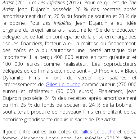
Artist
(2011) et
Les Infidèles
(2012). Pour ce qui est de
The
Artist
, Jean Dujardin possède 20 % des recettes après
amortissement du film, 20 % du fonds de soutien et 20 % de
la bobine. Pour
Les Infidèles
, Jean Dujardin a eu l’idée
originale du projet, ainsi a-t-il assumé le rôle de producteur
délégué. De ce fait, en contrepartie de la prise en charge des
risques financiers, l’acteur a eu la maîtrise du financement,
des coûts et a pu s’autoriser une liberté artistique plus
importante. Il a perçu 400 000 euros en tant qu’auteur et
100 000 euros comme réalisateur. Les coproducteurs
délégués de ce film à sketch que sont « JD Prod » et « Black
Dynamite Films » ont dû verser les salaires et
intéressements de
Gilles Lellouche
comme auteur (270 000
euros) et réalisateur (90 000 euros). Finalement, Jean
Dujardin possède 24 % des recettes après amortissement
du film, 25 % du fonds de soutien et 24 % de la bobine. Il
souhaiterait produire de nouveaux films en profitant de sa
notoriété grandissante depuis le sacre de
The Artist
.
Il joue entre autres aux côtés de
Gilles Lellouche
et de sa
femme Alexandra Lamy dans
Les Infidèles
(2012), film à