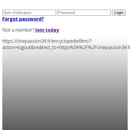
Forgot password?
Not a member?
Join today
https://cinepassion34.fr/encyclopediefilms/?
action=logout&redirect_to=https%3A%2F%2Fcinepassion34