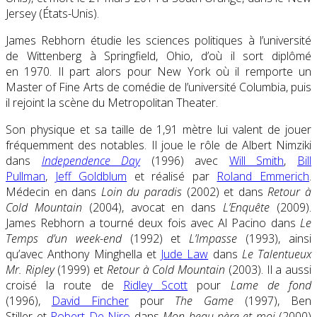
Jersey (États-Unis).
James Rebhorn étudie les sciences politiques à l’université
de Wittenberg à Springfield, Ohio, d’où il sort diplômé
en 1970. Il part alors pour New York où il remporte un
Master of Fine Arts de comédie de l’université Columbia, puis
il rejoint la scène du Metropolitan Theater.
Son physique et sa taille de 1,91 mètre lui valent de jouer
fréquemment des notables. Il joue le rôle de Albert Nimziki
dans
Independence Day
(1996) avec
Will Smith
,
Bill
Pullman
,
Jeff Goldblum
et réalisé par
Roland Emmerich
.
Médecin en dans
Loin du paradis
(2002) et dans
Retour à
Cold Mountain
(2004), avocat en dans
L’Enquête
(2009).
James Rebhorn a tourné deux fois avec Al Pacino dans
Le
Temps d’un week-end
(1992) et
L’Impasse
(1993), ainsi
qu’avec Anthony Minghella et
Jude Law
dans
Le Talentueux
Mr. Ripley
(1999) et
Retour à Cold Mountain
(2003). Il a aussi
croisé la route de
Ridley Scott
pour
Lame de fond
(1996),
David Fincher
pour
The Game
(1997), Ben
Stiller et
Robert De Niro
dans
Mon beau-père et moi
(2000)