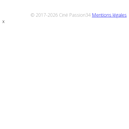
© 2017-2026 Ciné Passion34
Mentions légales
x
Défiler
vers
le
haut