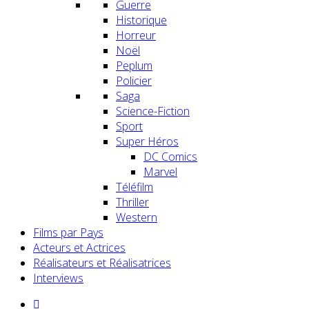
Guerre
Historique
Horreur
Noël
Peplum
Policier
Saga
Science-Fiction
Sport
Super Héros
DC Comics
Marvel
Téléfilm
Thriller
Western
Films par Pays
Acteurs et Actrices
Réalisateurs et Réalisatrices
Interviews