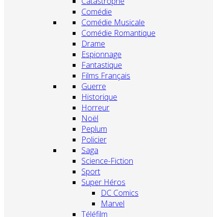
Catastrophe
Comédie
Comédie Musicale
Comédie Romantique
Drame
Espionnage
Fantastique
Films Français
Guerre
Historique
Horreur
Noël
Peplum
Policier
Saga
Science-Fiction
Sport
Super Héros
DC Comics
Marvel
Téléfilm