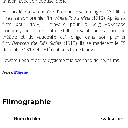
tandem avec son épouse, Stella.
En parallèle à sa carrière d’acteur LeSaint dirigera 137 films.
Il réalise son premier film
Where Paths Meet
(1912). Après six
films pour l’IMP, il travaille pour la Selig Polyscope
Company où il rencontre Stella LeSaint, une actrice de
théâtre et de vaudeville qu’il dirige dans son premier
film,
Between the Rifle Sights
(1913). Ils se marièrent le
25
décembre 1913
et restèrent unis toute leur vie.
Edward Lesaint écrira également le scénario de neuf films.
Source:
Wikipédia
Filmographie
Nom du film
Evaluations