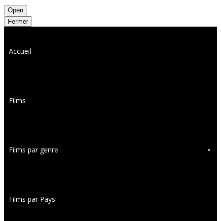
Open
Fermer
Accueil
Films
Films par genre
Films par Pays