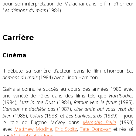
pour son interprétation de Malachai dans le film d’horreur
Les démons du maïs
(1984)
.
Carrière
Cinéma
Il débute sa carrière d’acteur dans le film d’horreur
Les
démons du maïs
(1984) avec Linda Hamilton.
Gains a connu le succès au cours des années 1980 avec
une variété de rôles dans des films tels que
Hardbodies
(1984)
,
Lust in the Dust
(1984)
,
Retour vers le futur
(1985)
,
L’amour ne s’achète pas
(1987)
,
Une amie qui vous veut du
bien
(1985)
,
Colors
(1988) et
Les banlieusards
(1989). Il joue
le rôle de Eugene McVey dans
Memphis Belle
(1990)
avec
Matthew Modine
,
Eric Stoltz
,
Tate Donovan
et réalisé
par
Michael Caton-Jones
.