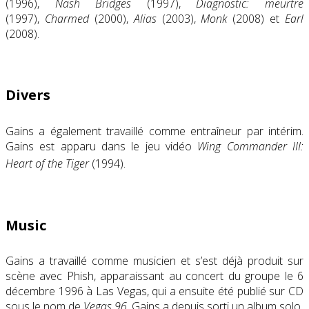
(1996),
Nash Bridges
(1997),
Diagnostic: meurtre
(1997),
Charmed
(2000),
Alias
(2003),
Monk
(2008)
​​et
Earl
(2008)
.
Divers
Gains a également travaillé comme entraîneur par intérim.
Gains est apparu dans le jeu vidéo
Wing Commander III:
Heart of the Tiger
(1994).
Music
Gains a travaillé comme musicien et s’est déjà produit sur
scène avec
Phish
, apparaissant au concert du groupe le 6
décembre 1996 à
Las Vegas
, qui a ensuite été publié sur CD
sous le nom de
Vegas 96
. Gains a depuis sorti un album solo.