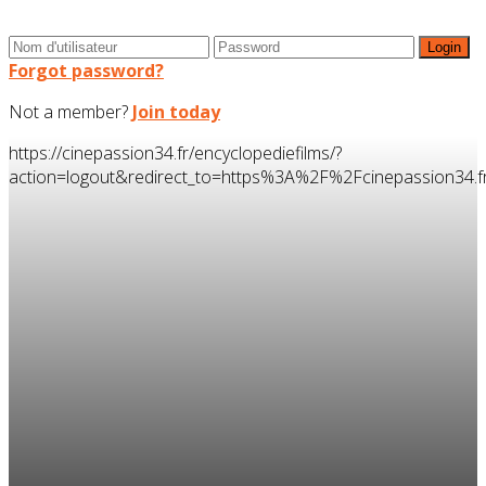
Forgot password?
Not a member?
Join today
https://cinepassion34.fr/encyclopediefilms/?
action=logout&redirect_to=https%3A%2F%2Fcinepassion34