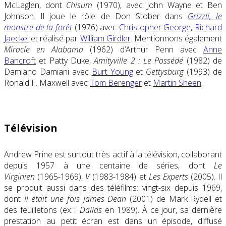
McLaglen, dont
Chisum
(1970), avec John Wayne et Ben
Johnson. Il joue le rôle de Don Stober dans
Grizzli, le
monstre de la forêt
(1976) avec
Christopher George
,
Richard
Jaeckel
et réalisé par
William Girdler
. Mentionnons également
Miracle en Alabama
(1962) d’Arthur Penn avec
Anne
Bancroft
et Patty Duke,
Amityville 2 : Le Possédé
(1982) de
Damiano Damiani avec
Burt Young
et
Gettysburg
(1993) de
Ronald F. Maxwell avec
Tom Berenger
et
Martin Sheen
.
Télévision
Andrew Prine est surtout très actif à la télévision, collaborant
depuis 1957 à une centaine de séries, dont
Le
Virginien
(1965-1969),
V
(1983-1984) et
Les Experts
(2005). Il
se produit aussi dans des téléfilms: vingt-six depuis 1969,
dont
Il était une fois James Dean
(2001) de Mark Rydell et
des feuilletons (ex. :
Dallas
en 1989). À ce jour, sa dernière
prestation au petit écran est dans un épisode, diffusé