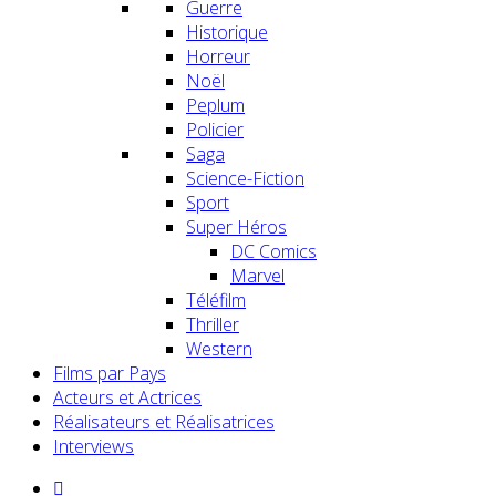
Guerre
Historique
Horreur
Noël
Peplum
Policier
Saga
Science-Fiction
Sport
Super Héros
DC Comics
Marvel
Téléfilm
Thriller
Western
Films par Pays
Acteurs et Actrices
Réalisateurs et Réalisatrices
Interviews