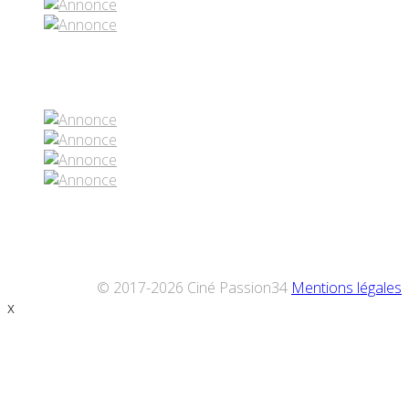
Réseaux sociaux
© 2017-2026 Ciné Passion34
Mentions légales
x
Défiler
vers
le
haut