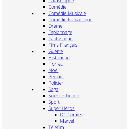
Catastrophe
Comédie
Comédie Musicale
Comédie Romantique
Drame
Espionnage
Fantastique
Films Français
Guerre
Historique
Horreur
Noël
Peplum
Policier
Saga
Science-Fiction
Sport
Super Héros
DC Comics
Marvel
Téléfilm