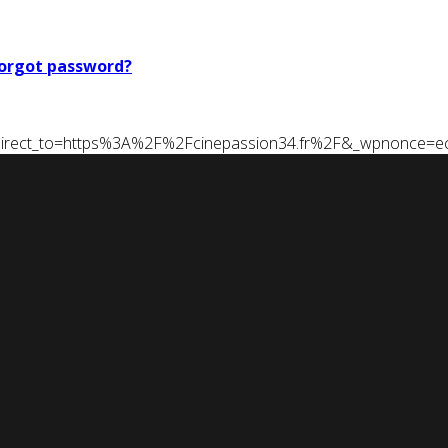
orgot password?
t&redirect_to=https%3A%2F%2Fcinepassion34.fr%2F&_wpnonce=