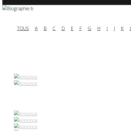
TOUS
A
B
C
D
E
F
G
H
I
J
K
Partenaires contenus
Réseaux sociaux