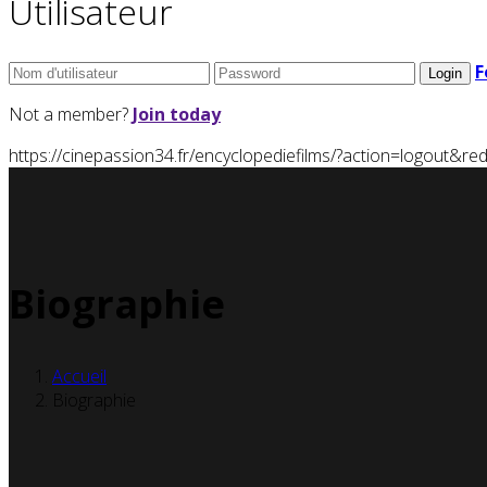
Utilisateur
F
Not a member?
Join today
https://cinepassion34.fr/encyclopediefilms/?action=logou
Biographie
Accueil
Biographie