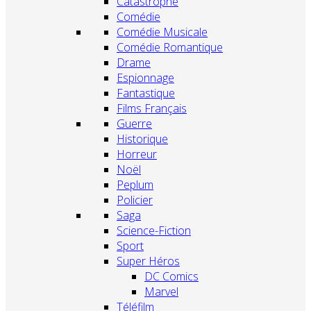
Catastrophe
Comédie
Comédie Musicale
Comédie Romantique
Drame
Espionnage
Fantastique
Films Français
Guerre
Historique
Horreur
Noël
Peplum
Policier
Saga
Science-Fiction
Sport
Super Héros
DC Comics
Marvel
Téléfilm