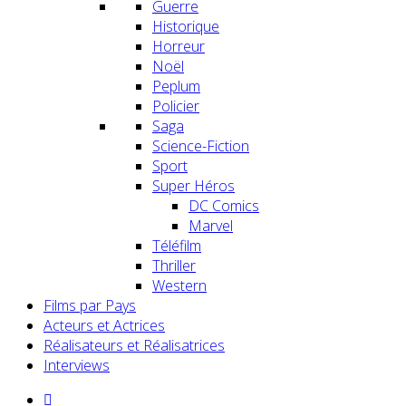
Guerre
Historique
Horreur
Noël
Peplum
Policier
Saga
Science-Fiction
Sport
Super Héros
DC Comics
Marvel
Téléfilm
Thriller
Western
Films par Pays
Acteurs et Actrices
Réalisateurs et Réalisatrices
Interviews