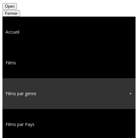
Open
Fermer
Accueil
Films
Films par genre
Films par Pays