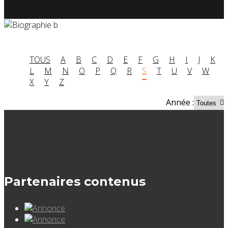
TOUS
A
B
C
D
E
F
G
H
I
J
K
L
M
N
O
P
Q
R
S
T
U
V
W
X
Y
Z
Année :
Partenaires contenus