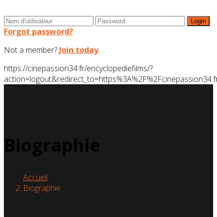
Forgot password?
Not a member?
Join today
https://cinepassion34.fr/encyclopediefilms/?
action=logout&redirect_to=https%3A%2F%2Fcinepassion3
Biographie
Accueil
Biographie