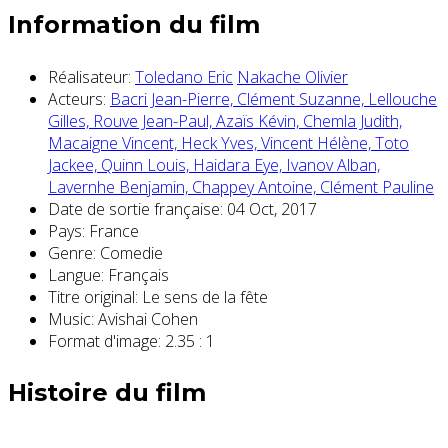
Information du film
Réalisateur:
Toledano Eric
Nakache Olivier
Acteurs:
Bacri Jean-Pierre,
Clément Suzanne,
Lellouche
Gilles,
Rouve Jean-Paul,
Azaïs Kévin,
Chemla Judith,
Macaigne Vincent,
Heck Yves,
Vincent Hélène,
Toto
Jackee,
Quinn Louis,
Haidara Eye,
Ivanov Alban,
Lavernhe Benjamin,
Chappey Antoine,
Clément Pauline
Date de sortie française:
04 Oct, 2017
Pays:
France
Genre:
Comedie
Langue:
Français
Titre original:
Le sens de la fête
Music:
Avishai Cohen
Format d'image:
2.35 : 1
Histoire du film