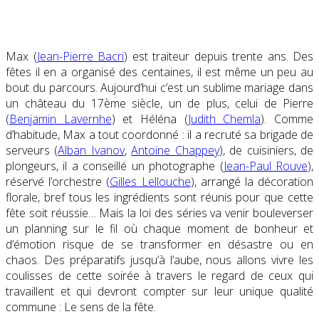
Max (
Jean-Pierre Bacri
)
est traiteur depuis trente ans. Des
fêtes il en a organisé des centaines, il est même un peu au
bout du parcours. Aujourd’hui c’est un sublime mariage dans
un château du 17ème siècle, un de plus, celui de Pierre
(
Benjamin Lavernhe
) et Héléna (
Judith Chemla
). Comme
d’habitude, Max a tout coordonné : il a recruté sa brigade de
serveurs (
Alban Ivanov
,
Antoine Chappey
), de cuisiniers, de
plongeurs, il a conseillé un photographe (
Jean-Paul Rouve
),
réservé l’orchestre (
Gilles Lellouche
), arrangé la décoration
florale, bref tous les ingrédients sont réunis pour que cette
fête soit réussie… Mais la loi des séries va venir bouleverser
un planning sur le fil où chaque moment de bonheur et
d’émotion risque de se transformer en désastre ou en
chaos. Des préparatifs jusqu’à l’aube, nous allons vivre les
coulisses de cette soirée à travers le regard de ceux qui
travaillent et qui devront compter sur leur unique qualité
commune : Le sens de la fête.