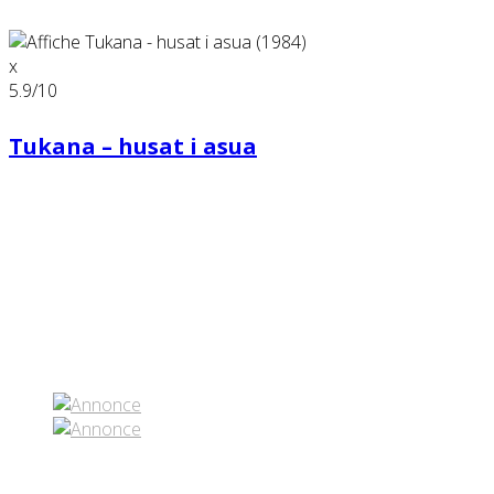
x
5.9
/10
Tukana – husat i asua
Partenaires contenus
Réseaux sociaux