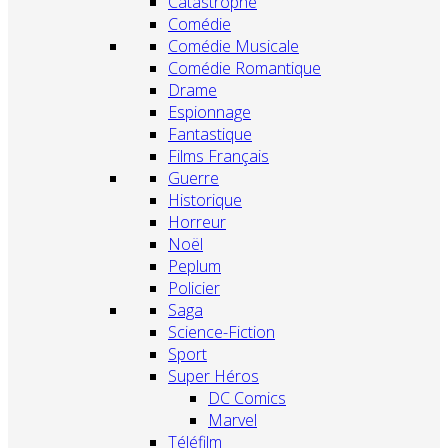
Catastrophe
Comédie
Comédie Musicale
Comédie Romantique
Drame
Espionnage
Fantastique
Films Français
Guerre
Historique
Horreur
Noël
Peplum
Policier
Saga
Science-Fiction
Sport
Super Héros
DC Comics
Marvel
Téléfilm