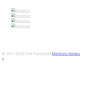
© 2017-2026 Ciné Passion34
Mentions légales
x
Défiler
vers
le
haut