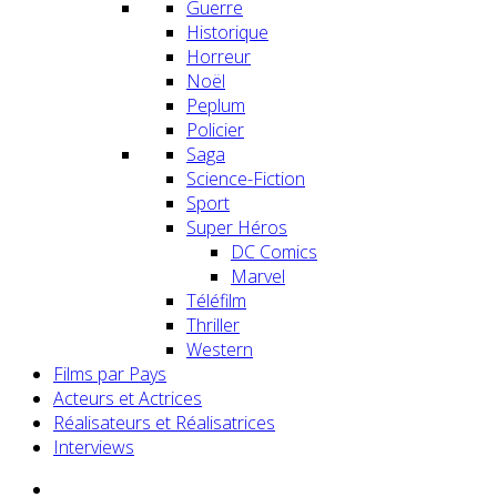
Guerre
Historique
Horreur
Noël
Peplum
Policier
Saga
Science-Fiction
Sport
Super Héros
DC Comics
Marvel
Téléfilm
Thriller
Western
Films par Pays
Acteurs et Actrices
Réalisateurs et Réalisatrices
Interviews