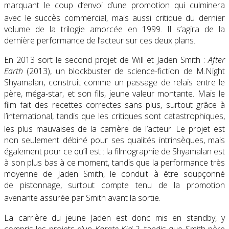
marquant le coup d’envoi d’une promotion qui culminera
avec le succès commercial, mais aussi critique
du dernier
volume de la trilogie amorcée en 1999. Il s’agira de la
dernière performance de l’acteur sur ces deux plans.
En 2013 sort le second projet de Will et Jaden Smith :
After
Earth
(2013), un blockbuster de science-fiction de M.Night
Shyamalan, construit comme un passage de relais entre le
père, méga-star, et son fils, jeune valeur montante. Mais le
film fait des recettes correctes sans plus, surtout grâce à
l’international, tandis que les critiques sont catastrophiques,
les plus mauvaises de la carrière de l’acteur
. Le projet est
non seulement débiné pour ses qualités intrinsèques, mais
également pour ce qu’il est : la filmographie de Shyamalan est
à son plus bas à ce moment, tandis que la performance très
moyenne de Jaden Smith, le conduit à être soupçonné
de pistonnage, surtout compte tenu de la promotion
avenante assurée par Smith avant la sortie
.
La carrière du jeune Jaden est donc mis en standby, y
compris les projets d’un
Karate Kid 2
, tandis que Smith père