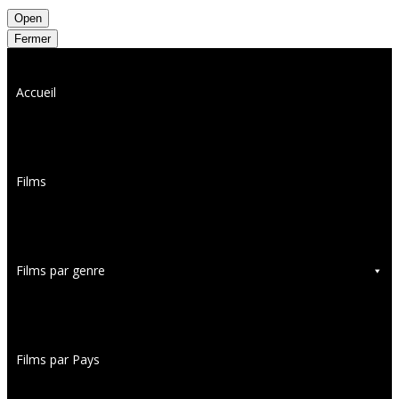
Open
Fermer
Accueil
Films
Films par genre
Films par Pays