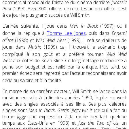
commercial mondial de l’histoire du cinéma derrière
Jurassic
Park
(1993). Avec 800 millions de recettes au box-office, c’est
à ce jour le plus grand succès de Will Smith.
L’année suivante, il joue dans
Men in Black
(1997), où il
donne la réplique à
Tommy Lee Jones
, puis dans
Ennemi
d’État
(1998)
et
Wild Wild West
(1999)
. Il refuse d’ailleurs de
jouer dans
Matrix
(1999) car il trouvait le scénario trop
compliqué à son goût
et a préféré tourner
Wild Wild
West
aux côtés de Kevin Kline. Ce long métrage rembourse à
peine son budget et est raillé par la critique. Plus tard, ce
premier échec sera regretté par l’acteur reconnaissant avoir
cédé au salaire et à la facilité
.
En marge de sa carrière d’acteur, Will Smith se lance dans la
musique en solo à la fin des années 1990, le plus souvent
avec des singles associés à ses films. Ses plus célèbres
singles sont
Men in Black
,
Gettin’ Jiggy wit It
(ce qui a fait du
terme
Jiggy
une expression à la mode pendant quelque
temps aux États-Unis en 1998) et
Just the Two of Us
, un