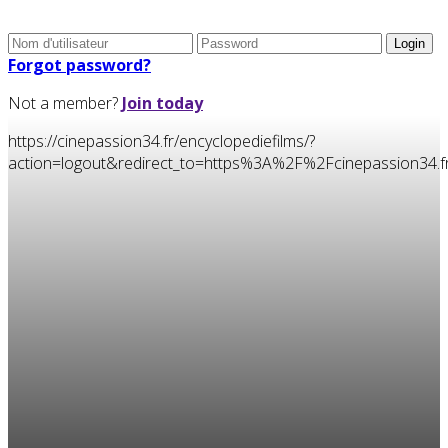
Forgot password?
Not a member?
Join today
https://cinepassion34.fr/encyclopediefilms/?
action=logout&redirect_to=https%3A%2F%2Fcinepassion34