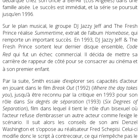
débarque chez son oncle à Bel-Air (Los Angeles) dans une
famille aisée. Le succès est immédiat, et la série se poursuit
jusqu’en 1996.
Sur le plan musical, le groupe DJ Jazzy Jeff and The Fresh
Prince réalise
Summertime
, extrait de l’album
Homebase
, qui
remporte un important succès. En 1993, DJ Jazzy Jeff & The
Fresh Prince sortent leur dernier disque ensemble,
Code
Red
qui fut un échec commercial
. Il décida de mettre sa
carrière de rappeur de côté pour se consacrer au cinéma et
à son premier enfant
.
Par la suite, Smith essaie d’explorer ses capacités d’acteur
en jouant dans le film
Break Out
(1992) (
Where the day takes
you
), jusqu’à être reconnu par la critique en 1993 pour son
rôle dans
Six degrés de séparation
(1993) (
Six Degrees of
Separation
), film dans lequel il tient le rôle d’un bisexuel où
l’acteur refuse d’embrasser un autre acteur comme l’exige le
scénario. Il suit alors les conseils de son ami Denzel
Washington et s’oppose au réalisateur Fred Schepisi. Celui-ci
modifie donc le script à contrecœur, ce qui n’empêche pas le