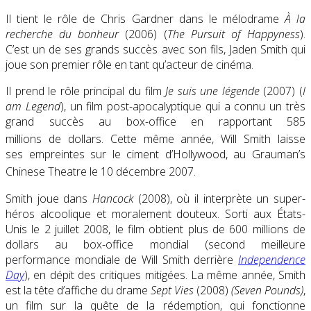
Il tient le rôle de Chris Gardner dans le mélodrame
À la
recherche du bonheur
(2006) (
The Pursuit of Happyness
).
C’est un de ses grands succès avec son fils, Jaden Smith qui
joue son premier rôle en tant qu’acteur de cinéma.
Il prend le rôle principal du film
Je suis une légende
(2007) (
I
am Legend
), un film post-apocalyptique qui a connu un très
grand succès au box-office en rapportant
585
millions de dollars
. Cette même année, Will Smith laisse
ses empreintes sur le ciment d’Hollywood, au Grauman’s
Chinese Theatre le
10 décembre 2007
.
Smith joue dans
Hancock
(2008), où il interprète un super-
héros alcoolique et moralement douteux. Sorti aux États-
Unis le
2 juillet 2008
, le film obtient plus de 600 millions de
dollars au box-office mondial (second meilleure
performance mondiale de Will Smith derrière
Independence
Day
), en dépit des critiques mitigées. La même année, Smith
est la tête d’affiche du drame
Sept Vies
(2008)
(Seven Pounds)
,
un film sur la quête de la rédemption, qui fonctionne