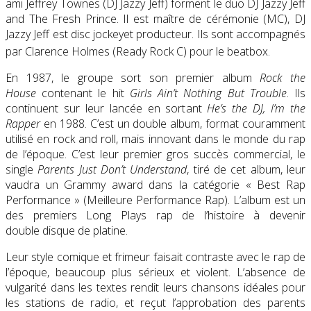
ami
Jeffrey Townes (DJ Jazzy Jeff)
forment le duo
DJ Jazzy Jeff
and The Fresh Prince
. Il est maître de cérémonie (MC),
DJ
Jazzy Jeff
est disc jockeyet producteur. Ils sont accompagnés
par
Clarence Holmes
(
Ready Rock C
) pour le beatbox
.
En 1987, le groupe sort son premier album
Rock the
House
contenant le hit
Girls Ain’t Nothing But Trouble
. Ils
continuent sur leur lancée en sortant
He’s the DJ, I’m the
Rapper
en 1988. C’est un double album, format couramment
utilisé en
rock and roll
, mais innovant dans le monde du rap
de l’époque. C’est leur premier gros succès commercial, le
single
Parents Just Don’t Understand
, tiré de cet album, leur
vaudra un Grammy award dans la catégorie «
Best Rap
Performance
» (Meilleure Performance Rap). L’album est un
des premiers
Long Plays
rap de l’histoire à devenir
double disque de platine.
Leur style comique et frimeur faisait contraste avec le rap de
l’époque, beaucoup plus sérieux et violent. L’absence de
vulgarité dans les textes rendit leurs chansons idéales pour
les stations de radio, et reçut l’approbation des parents