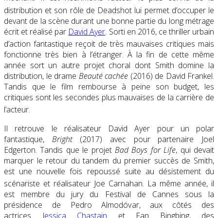
distribution et son rôle de Deadshot
lui permet d’occuper le
devant de la scène durant une bonne partie du long métrage
écrit et réalisé par
David Ayer
. Sorti en 2016, ce thriller urbain
d’action fantastique reçoit de très mauvaises critiques
mais
fonctionne très bien à l’étranger. À la fin de cette même
année sort un autre projet choral dont Smith domine la
distribution, le drame
Beauté cachée
(2016) de David Frankel.
Tandis que le film rembourse à peine son budget, les
critiques sont les secondes plus mauvaises de la carrière de
l’acteur
.
Il retrouve le réalisateur David Ayer pour un polar
fantastique,
Bright
(2017) avec pour partenaire Joel
Edgerton. Tandis que le projet
Bad Boys for Life
, qui devait
marquer le retour du tandem du premier succès de Smith,
est une nouvelle fois repoussé suite au désistement du
scénariste et réalisateur Joe Carnahan
. La même année, il
est membre du jury du Festival de Cannes sous la
présidence de Pedro Almodóvar, aux côtés des
actrices
Jessica Chastain
et Fan Bingbing, des