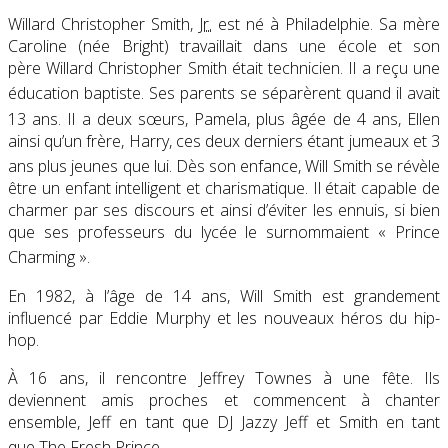
Willard Christopher Smith,
Jr.
est né à Philadelphie. Sa mère
Caroline (née
Bright
) travaillait dans une école et son
père
Willard Christopher Smith
était technicien. Il a reçu une
éducation baptiste
. Ses parents se séparèrent quand il avait
13 ans
. Il a deux sœurs, Pamela, plus âgée de 4 ans, Ellen
ainsi qu’un frère, Harry, ces deux derniers étant jumeaux et 3
ans plus jeunes que lui
. Dès son enfance, Will Smith se révèle
être un enfant intelligent et charismatique. Il était capable de
charmer par ses discours et ainsi d’éviter les ennuis, si bien
que ses professeurs du lycée le surnommaient «
Prince
Charming
»
.
En 1982, à l’âge de 14 ans, Will Smith est grandement
influencé par Eddie Murphy et les nouveaux héros du hip-
hop.
À 16 ans, il rencontre
Jeffrey Townes
à une fête. Ils
deviennent amis proches et commencent à chanter
ensemble, Jeff en tant que
DJ Jazzy Jeff
et Smith en tant
que
The Fresh Prince
.