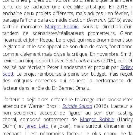
tente de se racheter une crédibilité artistique. En 2015, il
enchaîne deux projets différents, mais adultes : en février, il
partage l’affiche de la comédie d’action
Diversion
(2015) avec
l’actrice montante
Margot Robbie
, sous la direction d’un
tandem de scénaristes/réalisateurs prometteurs, Glenn
Ficarraet et John Requa. Le projet, qui mise énormément sur
le glamour et le sex-appeal de son duo de stars, fonctionne
commercialement mais divise la critique
. En novembre, Smith
revient au biopic sportif avec
Seul contre tous
(2015), écrit et
réalisé par l’écrivain Peter Landesman et produit par
Ridley
Scott
. Le projet rembourse à peine son budget, mais reçoit
des critiques correctes qui saluent la performance de
l’acteur dans le rôle du Dr Bennet Omalu
.
L’acteur a déjà alors entamé le tournage d’un blockbuster
attendu de Warner Bros. :
Suicide Squad
(2016). L’acteur a
non seulement accepté de figurer au sein d’un casting
choral, composé notamment de
Margot Robbie
(Harley
Quinn) et
Jared Leto
(le Joker), mais surtout d’incarner un
méchant
. Il est néanmoins l’acteur le plus connu de la