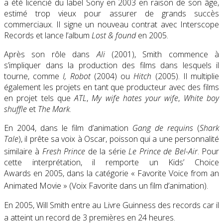
a été licencié du label Sony en 2003 en raison de son âge,
estimé trop vieux pour assurer de grands succès
commerciaux. Il signe un nouveau contrat avec Interscope
Records et lance l’album
Lost & found
en 2005.
Après son rôle dans
Ali
(2001), Smith commence à
s’impliquer dans la production des films dans lesquels il
tourne, comme
I, Robot
(2004) ou
Hitch
(2005). Il multiplie
également les projets en tant que producteur avec des films
en projet tels que
ATL
,
My wife hates your wife
,
White boy
shuffle
et
The Mark
.
En 2004, dans le film d’animation
Gang de requins
(
Shark
Tale
), il prête sa voix à Oscar, poisson qui a une personnalité
similaire à
Fresh Prince
de la série
Le Prince de Bel-Air
. Pour
cette interprétation, il remporte un
Kids’ Choice
Awards
en 2005, dans la catégorie «
Favorite Voice from an
Animated Movie
» (Voix Favorite dans un film d’animation)
.
En 2005, Will Smith entre au Livre Guinness des records car il
a atteint un record de 3 premières en 24 heures
.