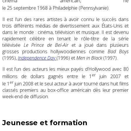
cinéma américain, né
le
25 septembre 1968
à Philadelphie
(Pennsylvanie).
Il est l’un des rares artistes à avoir connu le succès dans
trois différents médias de divertissement aux États-Unis et
dans le monde : cinéma, télévision et musique. Il est devenu
rapidement célèbre en tenant le rôle-titre de la série
télévisée
Le Prince de Bel-Air
et a joué dans plusieurs
grosses productions hollywoodiennes comme
Bad Boys
(1995),
Independence Day
(1996) et
Men in Black
(1997).
Il est l’un des acteurs les mieux payés d’Hollywood avec
80
er
millions de dollars
gagnés entre le
1
juin 2007
et
er
le
1
juin 2008
et le seul acteur à avoir tourné dans huit films
classés premiers au box-office américain dès leur premier
week-end de diffusion.
Jeunesse et formation